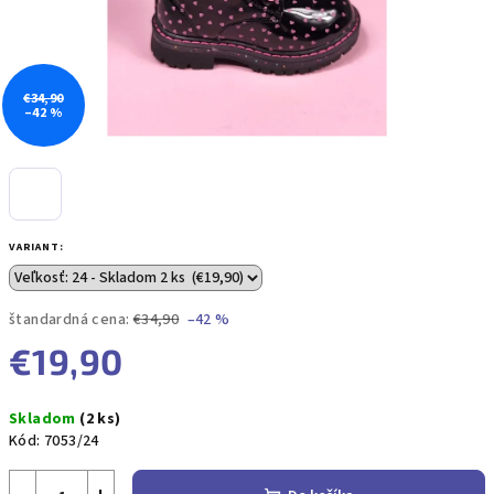
€34,90
–42 %
VARIANT:
štandardná cena:
€34,90
–42 %
€19,90
Jednotková
Skladom
(2 ks)
cena:
Kód:
7053/24