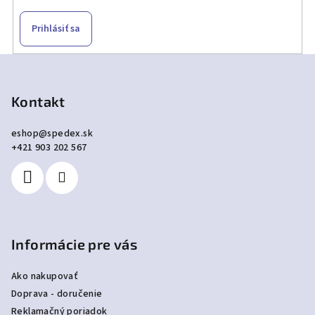
Prihlásiť sa
Z
á
p
Kontakt
ä
eshop
@
spedex.sk
t
+421 903 202 567
i
e
Informácie pre vás
Ako nakupovať
Doprava - doručenie
Reklamačný poriadok