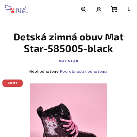
Prejsť
na
obsah
Nákupn
Hľadať
Prihlásenie
Detská zimná obuv Mat
košík
Star-585005-black
MAT STAR
Priemerné
Neohodnotené
Podrobnosti hodnotenia
hodnotenie
Akcia
produktu
je
0,0
z
5
hviezdičiek.