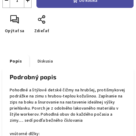
−
+
Do košíka
Opýtať sa
Zdieľať
Popis
Diskusia
Podrobný popis
Pohodlné a štýlové detské čižmy na hrubšej, protišmykovej
podrážke na zimu s hrubou-teplou kožušinou. Zapínanie na
zips na boku a šnurovanie na nastavenie ideálnej výšky
priehlavku. Povrch je z odolného lakovaného materiálu v
štýle workerov.
Pohodlná obuv do každého počasia a
zimy..... sedí podľa bežného číslovania
vnútorné dlžky: