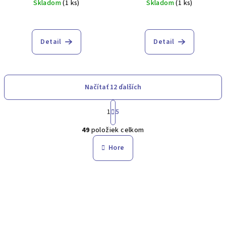
Skladom
(1 ks)
Skladom
(1 ks)
Detail
Detail
Načítať 12 ďalších
S
1
5
t
O
r
49
položiek celkom
á
v
n
l
Hore
k
á
o
d
v
a
a
n
c
i
i
e
e