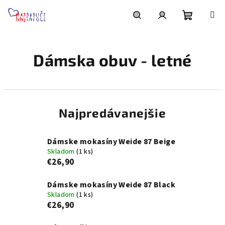
Prejsť
na
obsah
Nákupn
Hľadať
Prihlásenie
Dámska obuv - letné
košík
Najpredávanejšie
Dámske mokasíny Weide 87 Beige
Skladom
(1 ks)
€26,90
Dámske mokasíny Weide 87 Black
Skladom
(1 ks)
€26,90