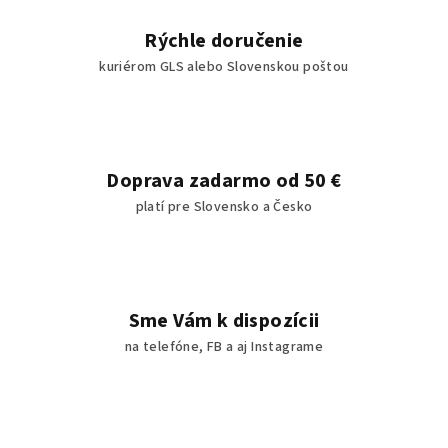
p
r
Rýchle doručenie
v
kuriérom GLS alebo Slovenskou poštou
k
y
v
ý
p
Doprava zadarmo od 50 €
i
platí pre Slovensko a Česko
s
u
Sme Vám k dispozícii
na telefóne, FB a aj Instagrame