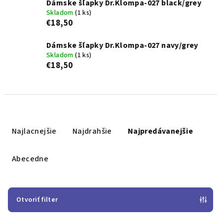
Dámske šľapky Dr.Klompa-027 black/grey
Skladom
(1 ks)
€18,50
Dámske šľapky Dr.Klompa-027 navy/grey
Skladom
(1 ks)
€18,50
R
a
Najlacnejšie
Najdrahšie
Najpredávanejšie
d
e
Abecedne
n
i
e
Otvoriť filter
p