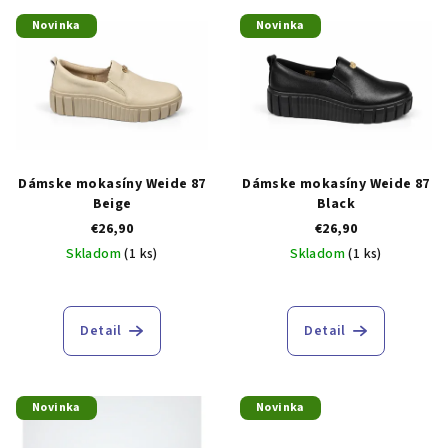
V
r
Novinka
Novinka
ý
o
p
d
i
u
s
k
p
t
r
o
Dámske mokasíny Weide 87
Dámske mokasíny Weide 87
o
v
Beige
Black
€26,90
€26,90
d
Skladom
(1 ks)
Skladom
(1 ks)
u
k
t
Detail
Detail
o
v
Novinka
Novinka