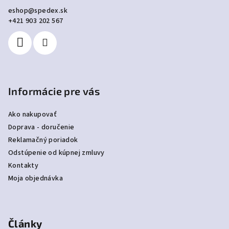
ä
eshop
@
spedex.sk
t
+421 903 202 567
i
e
Informácie pre vás
Ako nakupovať
Doprava - doručenie
Reklamačný poriadok
Odstúpenie od kúpnej zmluvy
Kontakty
Moja objednávka
Články