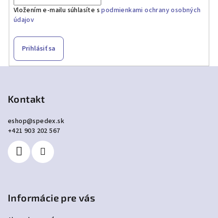
Vložením e-mailu súhlasíte s
podmienkami ochrany osobných
údajov
Prihlásiť sa
Z
á
p
Kontakt
ä
eshop
@
spedex.sk
t
+421 903 202 567
i
e
Informácie pre vás