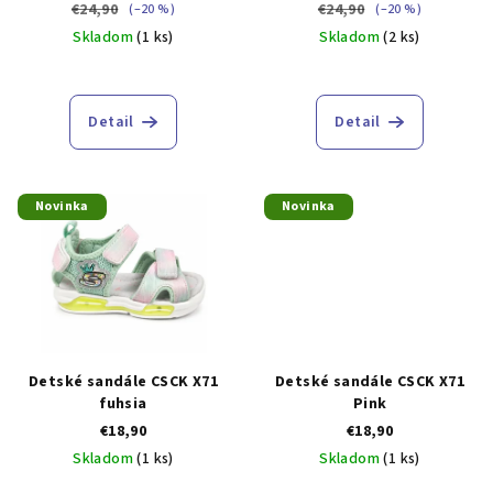
€24,90
€24,90
(–20 %)
(–20 %)
u
Skladom
(1 ks)
Skladom
(2 ks)
k
t
o
Detail
Detail
v
Novinka
Novinka
Detské sandále CSCK X71
Detské sandále CSCK X71
fuhsia
Pink
€18,90
€18,90
Skladom
(1 ks)
Skladom
(1 ks)