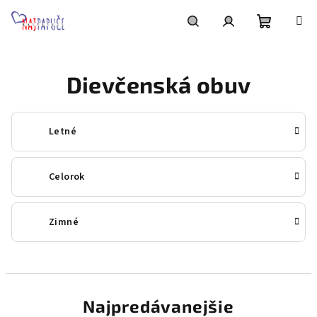
Prejsť
na
obsah
Nákupn
Hľadať
Prihlásenie
Dievčenská obuv
košík
Letné
Celorok
Zimné
Najpredávanejšie