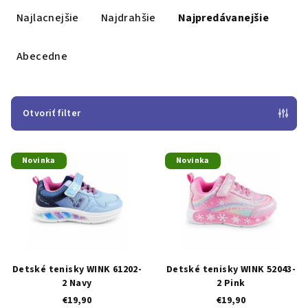
a
Najlacnejšie
Najdrahšie
Najpredávanejšie
d
e
Abecedne
n
i
e
Otvoriť filter
p
V
r
Novinka
Novinka
ý
o
p
d
i
u
s
k
p
t
r
o
Detské tenisky WINK 61202-
Detské tenisky WINK 52043-
o
v
2 Navy
2 Pink
€19,90
€19,90
d