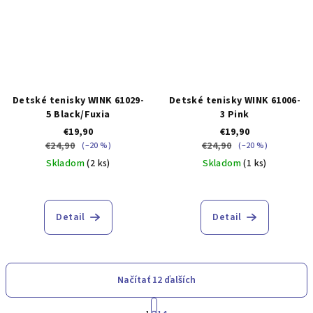
Detské tenisky WINK 61029-
Detské tenisky WINK 61006-
5 Black/Fuxia
3 Pink
€19,90
€19,90
€24,90
€24,90
(–20 %)
(–20 %)
Skladom
(2 ks)
Skladom
(1 ks)
Detail
Detail
Načítať 12 ďalších
S