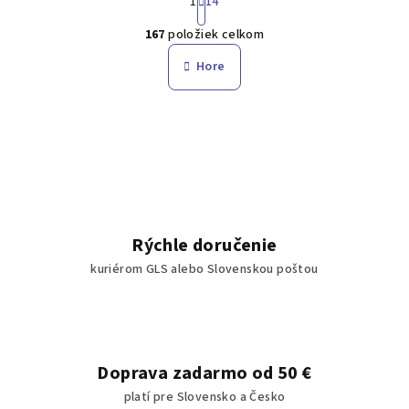
1
14
t
O
r
167
položiek celkom
á
v
n
l
Hore
k
á
o
d
v
a
a
n
c
i
i
e
e
p
r
Rýchle doručenie
v
kuriérom GLS alebo Slovenskou poštou
k
y
v
ý
p
Doprava zadarmo od 50 €
i
platí pre Slovensko a Česko
s