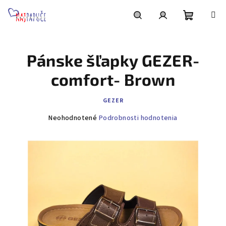
Prejsť
na
obsah
Nákupn
Hľadať
Prihlásenie
Pánske šľapky GEZER-
košík
comfort- Brown
GEZER
Priemerné
Neohodnotené
Podrobnosti hodnotenia
hodnotenie
produktu
je
0,0
z
5
hviezdičiek.