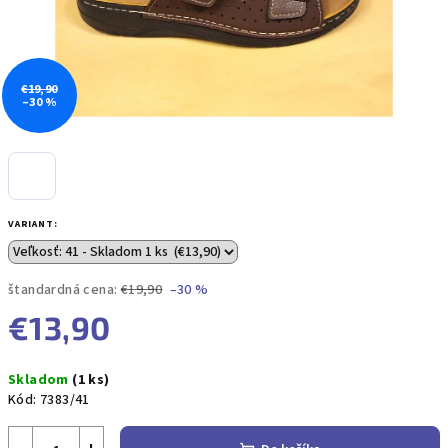
€19,90
–30 %
VARIANT:
štandardná cena:
€19,90
–30 %
€13,90
Jednotková
Skladom
(1 ks)
cena:
Kód:
7383/41