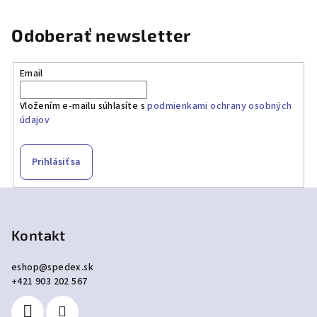
Odoberať newsletter
Email
Vložením e-mailu súhlasíte s
podmienkami ochrany osobných
údajov
Prihlásiť sa
Z
á
p
Kontakt
ä
eshop
@
spedex.sk
t
+421 903 202 567
i
e