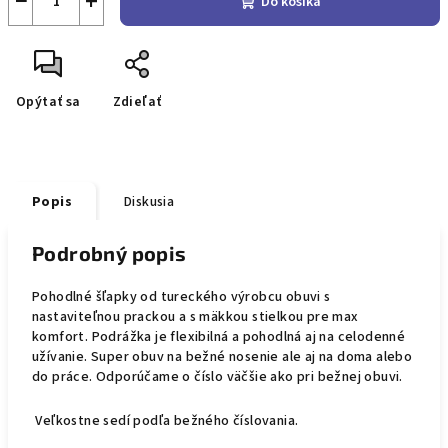
−
+
Do košíka
Opýtať sa
Zdieľať
Popis
Diskusia
Podrobný popis
Pohodlné šľapky od tureckého výrobcu obuvi s
nastaviteľnou prackou a s mäkkou stielkou pre max
komfort. Podrážka je flexibilná a pohodlná aj na celodenné
užívanie. Super obuv na bežné nosenie ale aj na doma alebo
do práce. Odporúčame o číslo väčšie ako pri bežnej obuvi.
Veľkostne sedí podľa bežného číslovania.