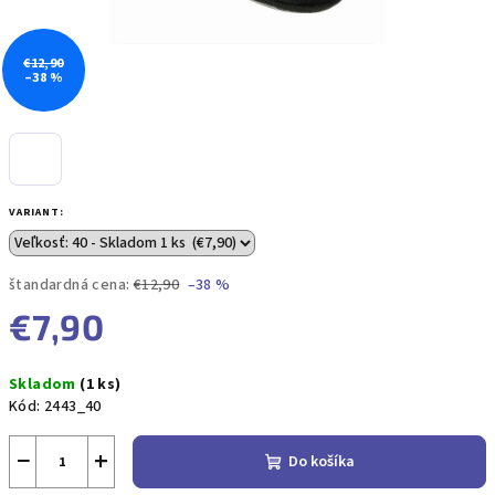
€12,90
–38 %
VARIANT:
štandardná cena:
€12,90
–38 %
€7,90
Jednotková
Skladom
(1 ks)
cena:
Kód:
2443_40
−
+
Do košíka