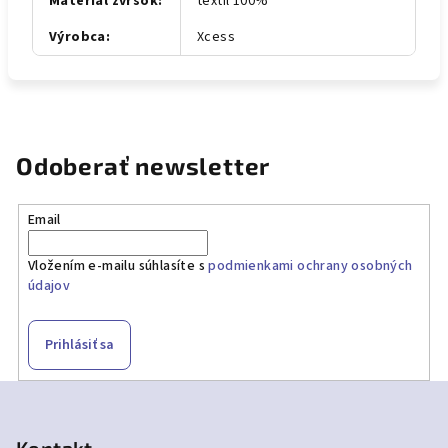
Materiál zvršok
:
textil 100%
Výrobca
:
Xcess
Odoberať newsletter
Email
Vložením e-mailu súhlasíte s
podmienkami ochrany osobných
údajov
Prihlásiť sa
Z
á