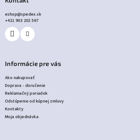
p
Kontakt
ä
eshop
@
spedex.sk
t
+421 903 202 567
i
e
Informácie pre vás
Ako nakupovať
Doprava - doručenie
Reklamačný poriadok
Odstúpenie od kúpnej zmluvy
Kontakty
Moja objednávka