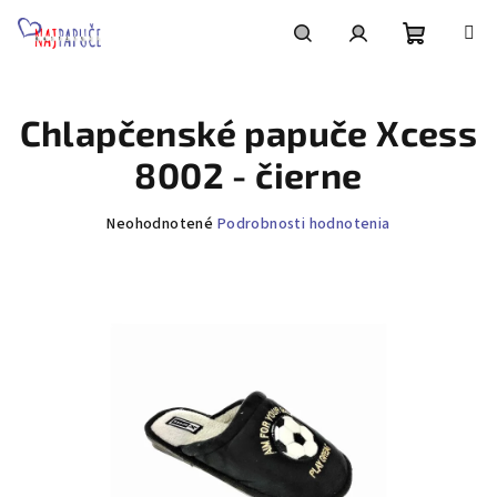
Prejsť
na
obsah
Nákupn
Hľadať
Prihlásenie
Chlapčenské papuče Xcess
košík
8002 - čierne
Priemerné
Neohodnotené
Podrobnosti hodnotenia
hodnotenie
produktu
je
0,0
z
5
hviezdičiek.