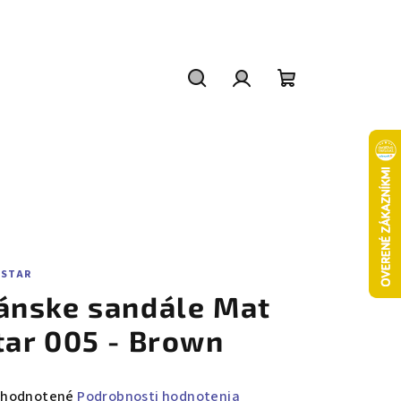
Hľadať
Prihlásenie
Nákupný
košík
 STAR
ánske sandále Mat
tar 005 - Brown
emerné
hodnotené
Podrobnosti hodnotenia