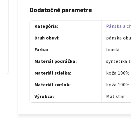
Dodatočné parametre
S068 Béž
Kategória
:
Pánska a c
Druh obuvi
:
pánska ob
se gold
Farba
:
hnedá
al Blue
Materiál podrážka
:
syntetika 
Materiál stielka
:
koža 100%
Materiál zvršok
:
koža 100%
Výrobca
:
Mat star