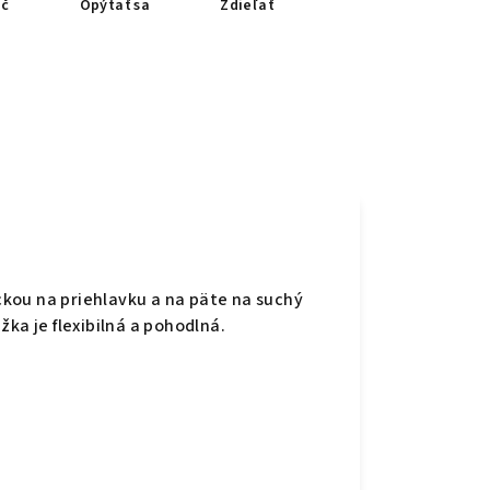
ač
Opýtať sa
Zdieľať
kou na priehlavku a na päte na suchý
žka je flexibilná a pohodlná.