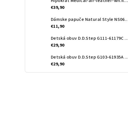
Hipokrat Medical-air-leather-wh.flower
€39,90
Dámske papuče Natural Style N
€11,90
Detská obuv D.D.Step G111-61179C Ro
€29,90
Detská obuv D.D.Step G103-61935A Roy
€29,90