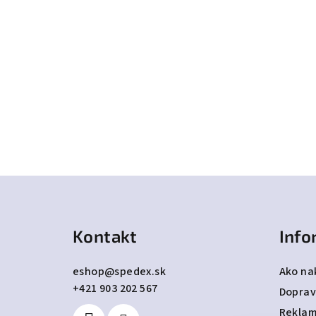
Z
á
Kontakt
Info
p
ä
eshop
@
spedex.sk
Ako na
+421 903 202 567
t
Doprav
Reklam