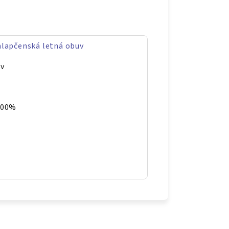
hlapčenská letná obuv
uv
100%