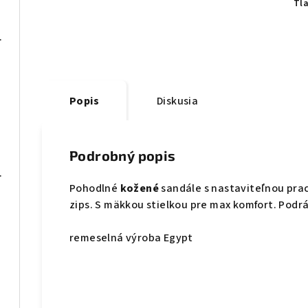
Tl
08 čierne
Popis
Diskusia
 blue
Podrobný popis
075 sivé
Pohodlné
kožené
sandále s nastaviteľnou prac
zips. S mäkkou stielkou pre max komfort. Podrá
remeselná výroba Egypt