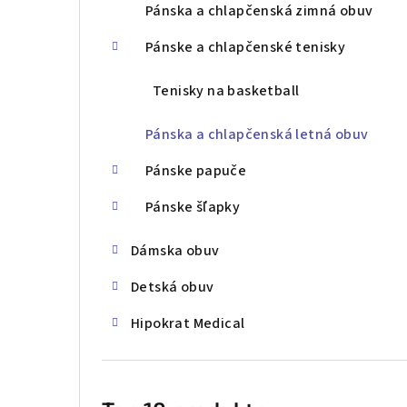
Pánska a chlapčenská zimná obuv
ý
p
Pánske a chlapčenské tenisky
a
Tenisky na basketball
n
Pánska a chlapčenská letná obuv
e
Pánske papuče
l
Pánske šľapky
Dámska obuv
Detská obuv
Hipokrat Medical