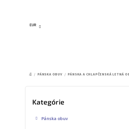
Prejsť
na
obsah
EUR
/
PÁNSKA OBUV
/
PÁNSKA A CHLAPČENSKÁ LETNÁ O
DOMOV
B
o
Kategórie
Preskočiť
kategórie
č
Pánska obuv
n