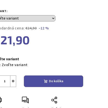
notenie
duktu
IANT:
ndardná cena:
€24,90
–12 %
21,90
zdičiek.
notková
a:
ľte variant
:
Zvoľte variant
+
Do košíka