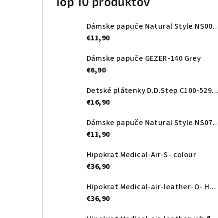
Top 10 produktov
Dámske papuče Natural Style NS0
€11,90
Dámske papuče GEZER-140 Grey
€6,90
Detské plátenky D.D.Step C100-52989A Royal
€16,90
Dámske papuče Natural Style NS
€11,90
Hipokrat Medical-Air-S- colour
€36,90
Hipokrat Medical-air-leather-O- Heart
€36,90