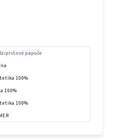
ziprstové papuče
rna
tetika 100%
ža 100%
tetika 100%
MER