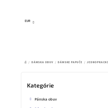
Prejsť
na
obsah
EUR
/
DÁMSKA OBUV
/
DÁMSKE PAPUČE
/
JEDNOPRACKO
DOMOV
B
o
Kategórie
Preskočiť
kategórie
č
Pánska obuv
n