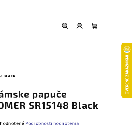
Hľadať
Prihlásenie
Nákupný
košík
8 BLACK
ámske papuče
OMER SR15148 Black
emerné
hodnotené
Podrobnosti hodnotenia
notenie