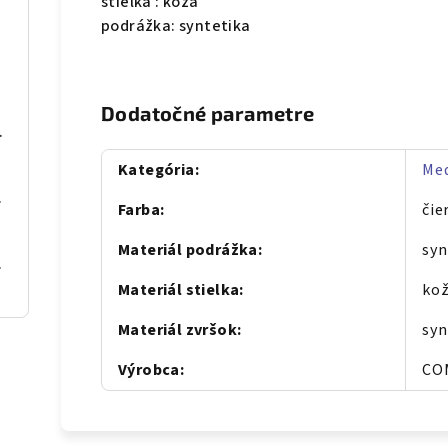
stielka : koža
podrážka: syntetika
Dodatočné parametre
S068 Béž
Kategória
:
Med
se gold
Farba
:
čie
Materiál podrážka
:
syn
al Blue
Materiál stielka
:
ko
Materiál zvršok
:
syn
Výrobca
:
CO