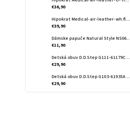
Hipokrat Medical-air-leather-O- Heart
€36,90
Hipokrat Medical-air-leather-wh.flower
€39,90
Dámske papuče Natural Style N
€11,90
Detská obuv D.D.Step G111-61179C Ro
€29,90
Detská obuv D.D.Step G103-61935A Roy
€29,90