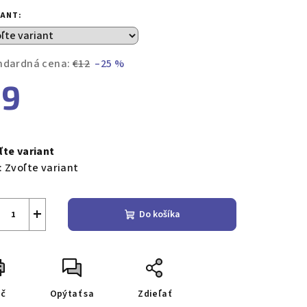
duktu
IANT:
ndardná cena:
€12
–25 %
€9
zdičiek.
notková
a:
ľte variant
:
Zvoľte variant
+
Do košíka
ač
Opýtať sa
Zdieľať