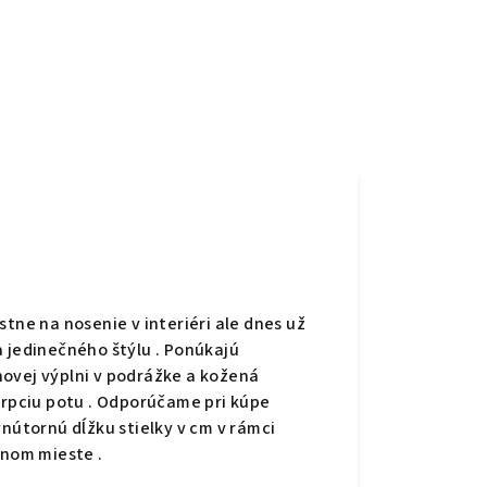
e na nosenie v interiéri ale dnes už
a jedinečného štýlu . Ponúkajú
ovej výplni v podrážke a kožená
orpciu potu . Odporúčame pri kúpe
vnútornú dĺžku stielky v cm v rámci
vnom mieste .