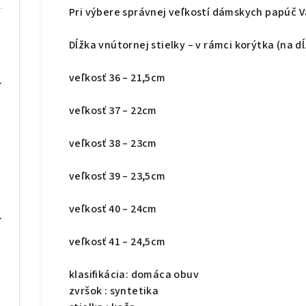
Pri výbere správnej veľkostí dámskych papúč 
Dĺžka vnútornej stielky – v rámci korýtka (na d
veľkosť 36 – 21,5cm
08 čierne
veľkosť 37 – 22cm
veľkosť 38 – 23cm
 blue
veľkosť 39 – 23,5cm
veľkosť 40 – 24cm
075 sivé
veľkosť 41 – 24,5cm
klasifikácia: domáca obuv
zvršok : syntetika