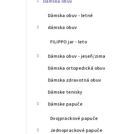
Dámska obuv
ý
p
Dámska obuv - letné
a
dámska obuv
n
FILIPPO jar - leto
e
Dámska obuv - jeseň/zima
l
Dámska ortopedická obuv
Dámska zdravotná obuv
Dámske tenisky
Dámske papuče
Dvojprackové papuče
Jednoprackové papuče