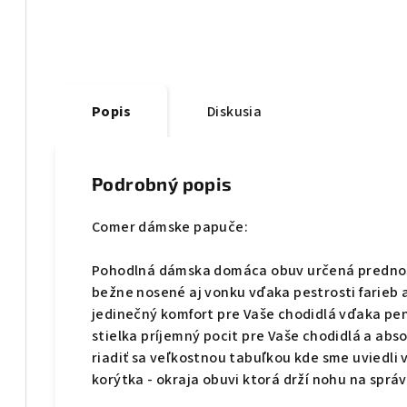
Popis
Diskusia
Podrobný popis
Comer dámske papuče:
Pohodlná dámska domáca obuv určená prednostn
bežne nosené aj vonku vďaka pestrosti farieb 
jedinečný komfort pre Vaše chodidlá vďaka pen
stielka príjemný pocit pre Vaše chodidlá a abs
riadiť sa veľkostnou tabuľkou kde sme uviedli 
korýtka - okraja obuvi ktorá drží nohu na sprá