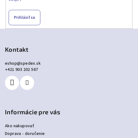
Prihlásiť sa
Z
á
p
Kontakt
ä
eshop
@
spedex.sk
t
+421 903 202 567
i
e
Informácie pre vás
Ako nakupovať
Doprava - doručenie