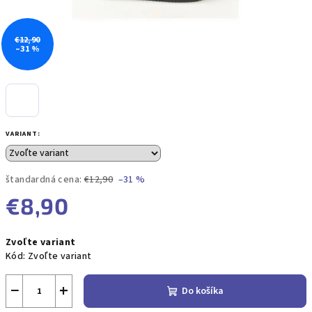
€12,90
–31 %
VARIANT:
štandardná cena:
€12,90
–31 %
€8,90
Jednotková
Zvoľte variant
cena:
Kód:
Zvoľte variant
−
+
Do košíka