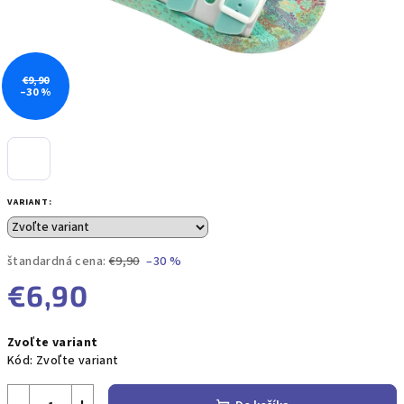
€9,90
–30 %
VARIANT:
štandardná cena:
€9,90
–30 %
€6,90
Jednotková
Zvoľte variant
cena:
Kód:
Zvoľte variant