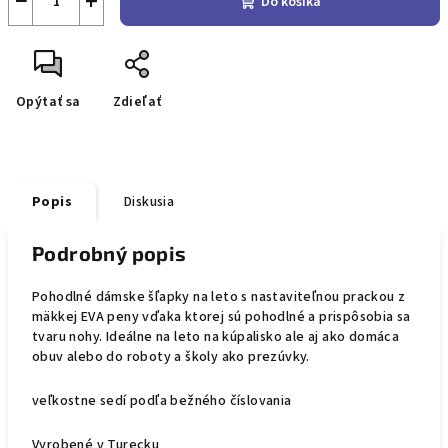
−
+
Do košíka
Opýtať sa
Zdieľať
Popis
Diskusia
Podrobný popis
Pohodlné dámske šľapky na leto s nastaviteľnou prackou z
mäkkej EVA peny vďaka ktorej sú pohodlné a prispôsobia sa
tvaru nohy. Ideálne na leto na kúpalisko ale aj ako domáca
obuv alebo do roboty a školy ako prezúvky.
veľkostne sedí podľa bežného číslovania
Vyrobené v Turecku