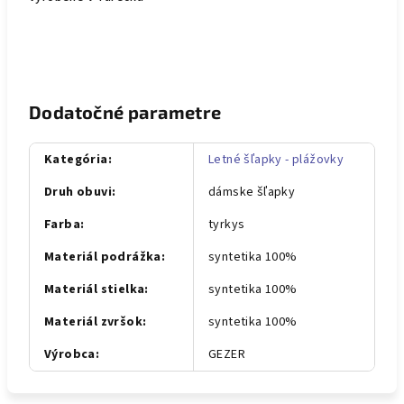
Dodatočné parametre
Kategória
:
Letné šľapky - plážovky
Druh obuvi
:
dámske šľapky
Farba
:
tyrkys
Materiál podrážka
:
syntetika 100%
Materiál stielka
:
syntetika 100%
Materiál zvršok
:
syntetika 100%
Výrobca
:
GEZER