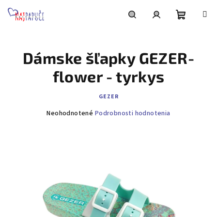
Prejsť
na
obsah
Nákupn
Hľadať
Prihlásenie
Dámske šľapky GEZER-
košík
flower - tyrkys
GEZER
Priemerné
Neohodnotené
Podrobnosti hodnotenia
hodnotenie
produktu
je
0,0
z
5
hviezdičiek.