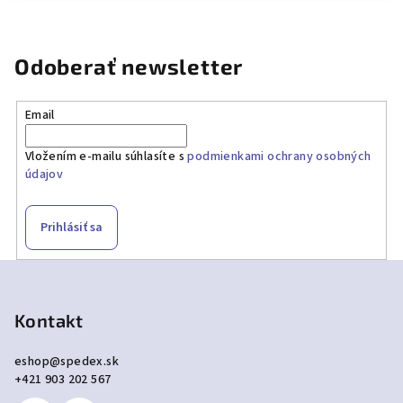
Odoberať newsletter
Email
Vložením e-mailu súhlasíte s
podmienkami ochrany osobných
údajov
Prihlásiť sa
Z
á
p
Kontakt
ä
eshop
@
spedex.sk
t
+421 903 202 567
i