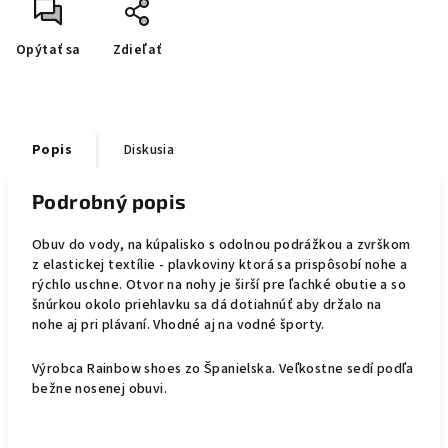
Opýtať sa
Zdieľať
Popis
Diskusia
Podrobný popis
Obuv do vody, na kúpalisko s odolnou podrážkou a zvrškom
z elastickej textílie - plavkoviny ktorá sa prispôsobí nohe a
rýchlo uschne. Otvor na nohy je širší pre ľachké obutie a so
šnúrkou okolo priehlavku sa dá dotiahnúť aby držalo na
nohe aj pri plávaní. Vhodné aj na vodné športy.
Výrobca Rainbow shoes zo Španielska. Veľkostne sedí podľa
bežne nosenej obuvi.