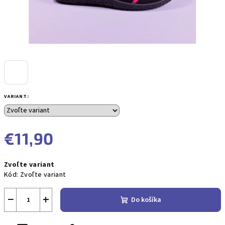
VARIANT:
€11,90
Jednotková
Zvoľte variant
cena:
Kód:
Zvoľte variant
−
+
Do košíka