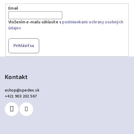
Email
Vložením e-mailu súhlasíte s
podmienkami ochrany osobných
údajov
Prihlásiť sa
Z
á
p
Kontakt
ä
eshop
@
spedex.sk
t
+421 903 202 567
i
e