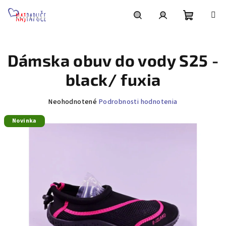
Prejsť
na
obsah
Nákupn
Hľadať
Prihlásenie
Dámska obuv do vody S25 -
košík
black/ fuxia
Priemerné
Neohodnotené
Podrobnosti hodnotenia
hodnotenie
Novinka
produktu
je
0,0
z
5
hviezdičiek.