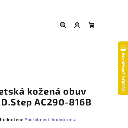
Hľadať
Prihlásenie
Nákupný
košík
etská kožená obuv
.D.Step AC290-816B
emerné
hodnotené
Podrobnosti hodnotenia
notenie