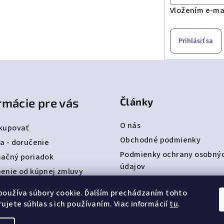
Vložením e-mai
Prihlásiť sa
rmácie pre vás
Články
O nás
kupovať
Obchodné podmienky
a - doručenie
Podmienky ochrany osobný
ačný poriadok
údajov
enie od kúpnej zmluvy
Detská obuv Befado
ty
používa súbory cookie. Ďalším prechádzaním tohto
bjednávka
ujete súhlas s ich používaním. Viac informácií
tu
.