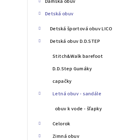
Dámska obuv
ý
Detská obuv
p
a
Detská športová obuv LICO
n
Detská obuv D.D.STEP
e
Stitch&Walk barefoot
l
D.D.Step Gumáky
capačky
Letná obuv - sandále
obuv k vode - šľapky
Celorok
Zimná obuv