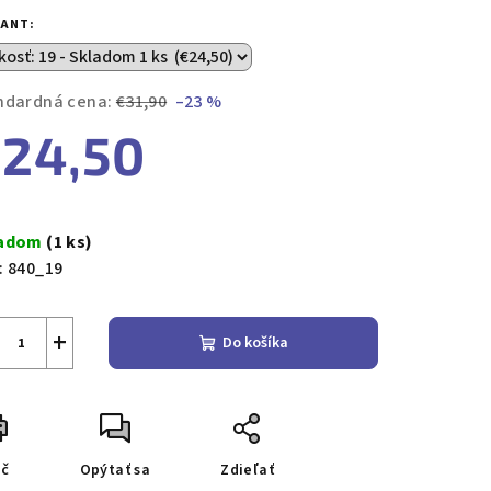
duktu
IANT:
ndardná cena:
€31,90
–23 %
24,50
zdičiek.
notková
a:
ladom
(1 ks)
:
840_19
+
Do košíka
ač
Opýtať sa
Zdieľať