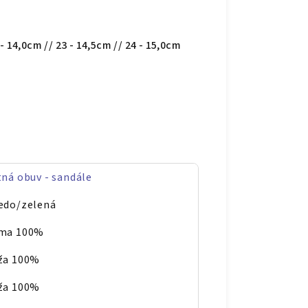
 - 14,0cm // 23 - 14,5cm // 24 - 15,0cm
tná obuv - sandále
edo/zelená
ma 100%
ža 100%
ža 100%