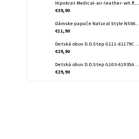
Hipokrat Medical-air-leather-wh.flower
€39,90
Dámske papuče Natural Style N
€11,90
Detská obuv D.D.Step G111-61179C Ro
€29,90
Detská obuv D.D.Step G103-61935A Roy
€29,90