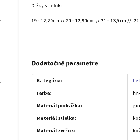
Dlžky stielok:
08 čierne
19 - 12,20cm // 20 - 12,90cm // 21 - 13,5cm // 22
 blue
Dodatočné parametre
Kategória
:
Le
075 sivé
Farba
:
hn
Materiál podrážka
:
gu
Materiál stielka
:
ko
Materiál zvršok
:
ko