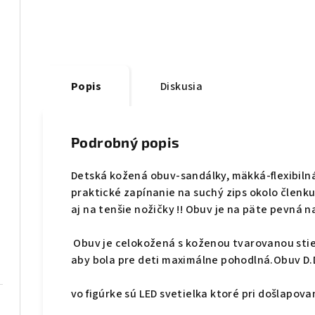
Popis
Diskusia
Podrobný popis
Detská kožená obuv-sandálky, mäkká-flexibiln
praktické zapínanie na suchý zips okolo členku
aj na tenšie nožičky !! Obuv je na päte pevná 
Obuv je celokožená s koženou tvarovanou stie
aby bola pre deti maximálne pohodlná.Obuv D.
vo figúrke sú LED svetielka ktoré pri došlapovaní