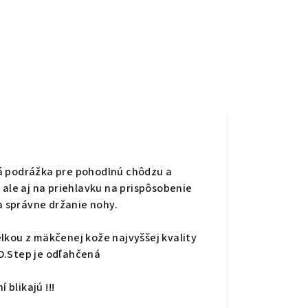
á podrážka pre pohodlnú chôdzu a
 ale aj na priehlavku na prispôsobenie
na správne držanie nohy.
lkou z mäkčenej kože najvyššej kvality
D.Step je odľahčená
 blikajú !!!