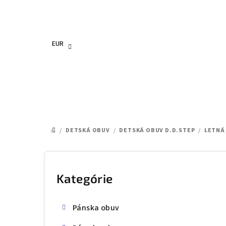
Prejsť
na
obsah
EUR
/
DETSKÁ OBUV
/
DETSKÁ OBUV D.D.STEP
/
LETNÁ
DOMOV
B
o
Kategórie
Preskočiť
kategórie
č
Pánska obuv
n