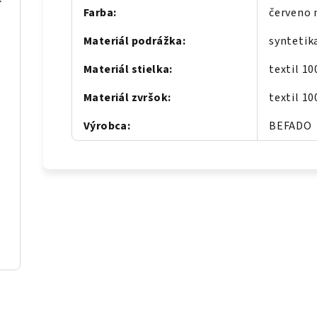
Farba
:
červeno
Materiál podrážka
:
syntetik
pink
Materiál stielka
:
textil 1
Materiál zvršok
:
textil 1
Výrobca
:
BEFADO
pink
ream