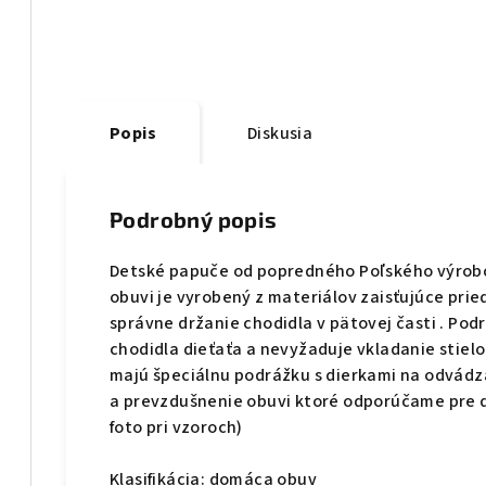
Popis
Diskusia
Podrobný popis
Detské papuče od popredného Poľského výrobc
obuvi je vyrobený z materiálov zaisťujúce prie
správne držanie chodidla v pätovej časti . Po
chodidla dieťaťa a nevyžaduje vkladanie stielo
majú špeciálnu podrážku s dierkami na odvádza
a prevzdušnenie obuvi ktoré odporúčame pre 
foto pri vzoroch)
Klasifikácia: domáca obuv