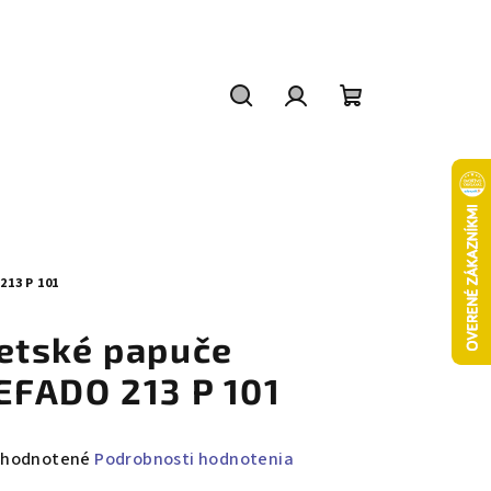
Hľadať
Prihlásenie
Nákupný
košík
13 P 101
etské papuče
EFADO 213 P 101
emerné
hodnotené
Podrobnosti hodnotenia
notenie