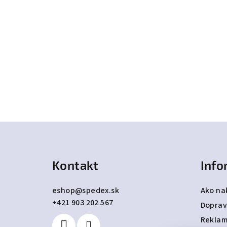
Z
á
Kontakt
Info
p
ä
eshop
@
spedex.sk
Ako na
+421 903 202 567
t
Doprav
Reklam
i