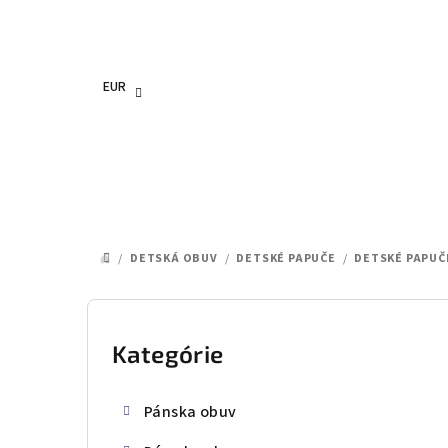
Prejsť
na
obsah
EUR
/
DETSKÁ OBUV
/
DETSKÉ PAPUČE
/
DETSKÉ PAPUČ
DOMOV
B
o
Kategórie
Preskočiť
kategórie
č
Pánska obuv
n