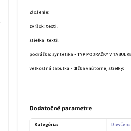
Zloženie:
zvršok: textil
stielka: textil
podrážka: syntetika - TYP PODRAžKY V TABULKE 
veľkostná tabuľka - dlžka vnútornej stielky:
Dodatočné parametre
Kategória
:
Dievčens
22 modré