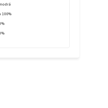
 modrá
a 100%
00%
00%