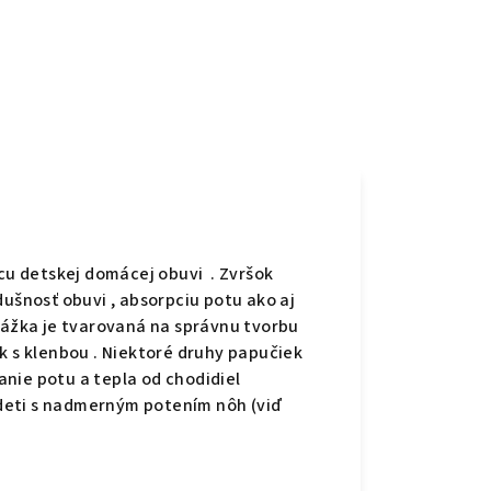
u detskej domácej obuvi . Zvršok
dušnosť obuvi , absorpciu potu ako aj
drážka je tvarovaná na správnu tvorbu
k s klenbou . Niektoré druhy papučiek
nie potu a tepla od chodidiel
deti s nadmerným potením nôh (viď