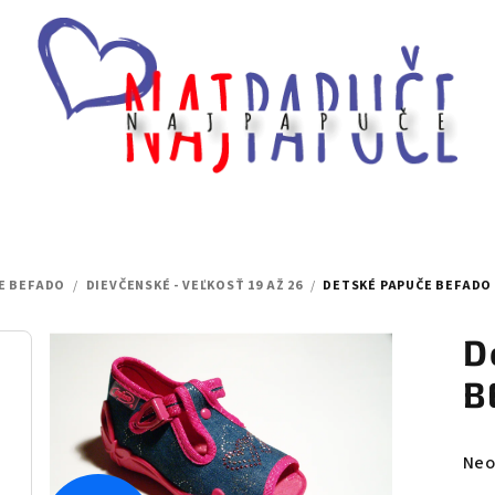
E BEFADO
/
DIEVČENSKÉ - VEĽKOSŤ 19 AŽ 26
/
DETSKÉ PAPUČE BEFADO 2
D
B
Pri
Neo
hod