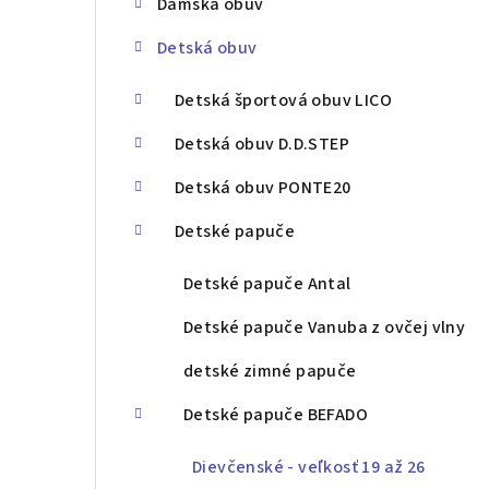
Dámska obuv
ý
Detská obuv
p
a
Detská športová obuv LICO
n
Detská obuv D.D.STEP
e
Detská obuv PONTE20
l
Detské papuče
Detské papuče Antal
Detské papuče Vanuba z ovčej vlny
detské zimné papuče
Detské papuče BEFADO
Dievčenské - veľkosť 19 až 26