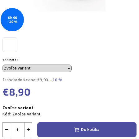
€9,90
–10 %
VARIANT:
štandardná cena:
€9,90
–10 %
€8,90
Jednotková
Zvoľte variant
cena:
Kód:
Zvoľte variant
−
+
Do košíka