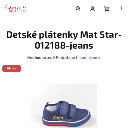
Prejsť
na
obsah
Nákupn
Hľadať
Prihlásenie
Detské plátenky Mat Star-
košík
012188-jeans
Priemerné
Neohodnotené
Podrobnosti hodnotenia
hodnotenie
Akcia
produktu
je
0,0
z
5
hviezdičiek.