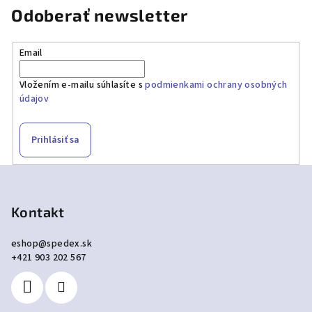
Odoberať newsletter
Email
Vložením e-mailu súhlasíte s
podmienkami ochrany osobných
údajov
Prihlásiť sa
Z
á
p
Kontakt
ä
eshop
@
spedex.sk
t
+421 903 202 567
i
e