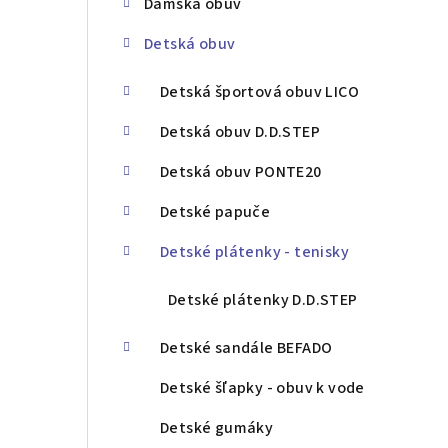
Dámska obuv
ý
Detská obuv
p
a
Detská športová obuv LICO
n
Detská obuv D.D.STEP
e
Detská obuv PONTE20
l
Detské papuče
Detské plátenky - tenisky
Detské plátenky D.D.STEP
Detské sandále BEFADO
Detské šľapky - obuv k vode
Detské gumáky