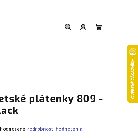
Hľadať
Prihlásenie
Nákupný
košík
etské plátenky 809 -
lack
emerné
hodnotené
Podrobnosti hodnotenia
notenie