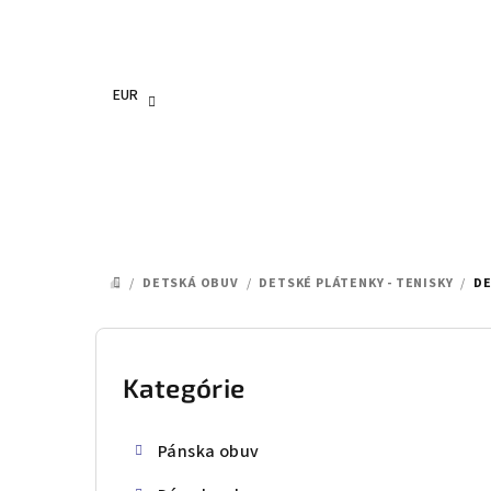
Prejsť
na
obsah
EUR
/
DETSKÁ OBUV
/
DETSKÉ PLÁTENKY - TENISKY
/
DE
DOMOV
B
o
Kategórie
Preskočiť
kategórie
č
Pánska obuv
n