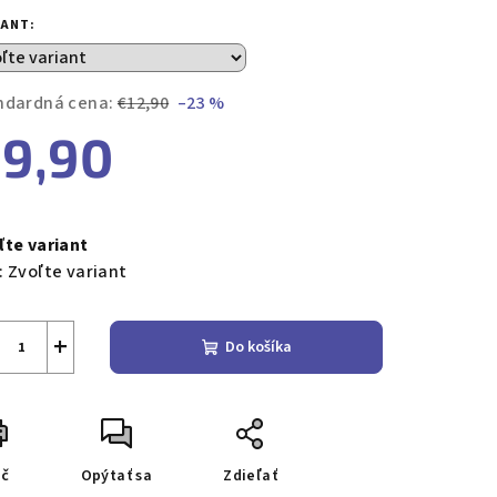
duktu
IANT:
ndardná cena:
€12,90
–23 %
9,90
zdičiek.
notková
a:
ľte variant
:
Zvoľte variant
+
Do košíka
ač
Opýtať sa
Zdieľať