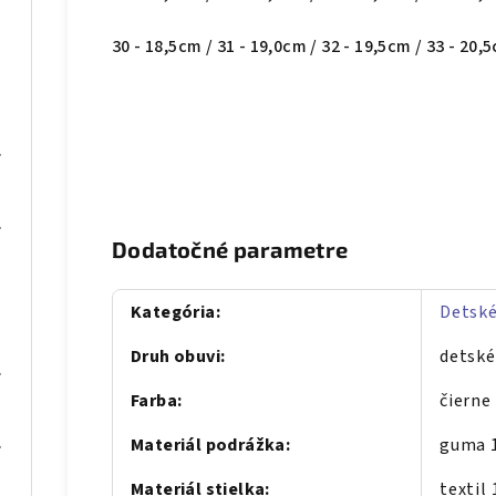
30 - 18,5cm / 31 - 19,0cm / 32 - 19,5cm / 33 - 20,
se gold
al Blue
Dodatočné parametre
Kategória
:
Detské
Druh obuvi
:
detské
C Gold
Farba
:
čierne
al blue
Materiál podrážka
:
guma 
Materiál stielka
:
textil