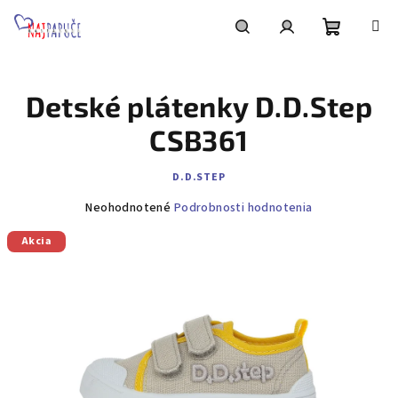
Prejsť
na
obsah
Nákupn
Hľadať
Prihlásenie
Detské plátenky D.D.Step
košík
CSB361
D.D.STEP
Priemerné
Neohodnotené
Podrobnosti hodnotenia
hodnotenie
Akcia
produktu
je
0,0
z
5
hviezdičiek.