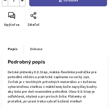
−
+
Do košíka
Opýtať sa
Zdieľať
Popis
Diskusia
Podrobný popis
Detské plátenky D.D.Step, mäkká-flexibilná podrážka pre
pohodlnú chôdzu a praktické zapínanie na suchý zips.
Zvršok je z textilných-prírodných materiálov a s koženou
vyberateľnou stielkou z mäkkčenej kože najvyššej kvality
aby bola pre deti maximálne pohodlná. Obuv D.D.Step je
odľahčená, ohybná a pri prstoch širšia. Plátenky sú
prateľné, pri praní treba vybrať koženú stielku!!