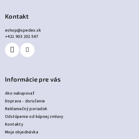
á
p
Kontakt
ä
eshop
@
spedex.sk
t
+421 903 202 567
i
e
Informácie pre vás
Ako nakupovať
Doprava - doručenie
Reklamačný poriadok
Odstúpenie od kúpnej zmluvy
Kontakty
Moja objednávka