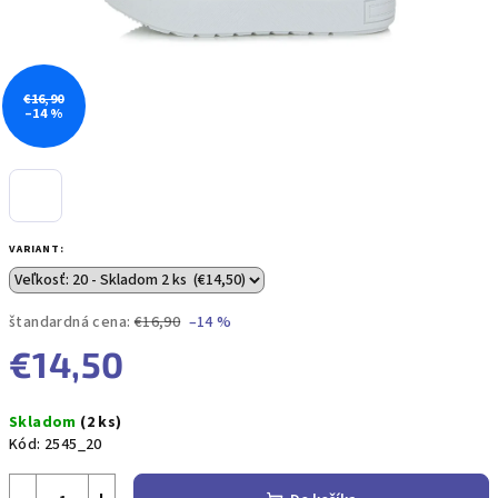
€16,90
–14 %
VARIANT:
štandardná cena:
€16,90
–14 %
€14,50
Jednotková
Skladom
(2 ks)
cena:
Kód:
2545_20