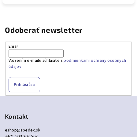
Odoberať newsletter
Email
Vložením e-mailu súhlasíte s
podmienkami ochrany osobných
údajov
Prihlásiť sa
Z
á
p
Kontakt
ä
eshop
@
spedex.sk
t
+421 903 202 567