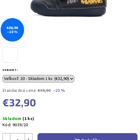
€36,90
–10 %
VARIANT:
štandardná cena:
€36,90
–10 %
€32,90
Jednotková
Skladom
(1 ks)
cena:
Kód:
9039/20