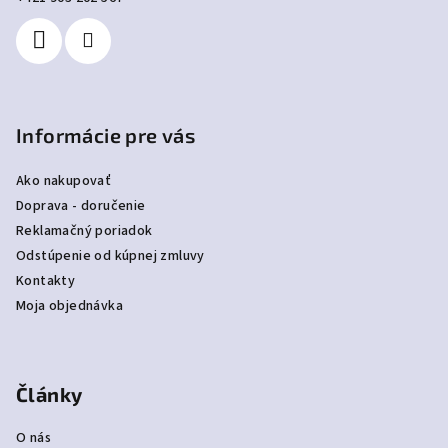
i
e
Informácie pre vás
Ako nakupovať
Doprava - doručenie
Reklamačný poriadok
Odstúpenie od kúpnej zmluvy
Kontakty
Moja objednávka
Články
O nás