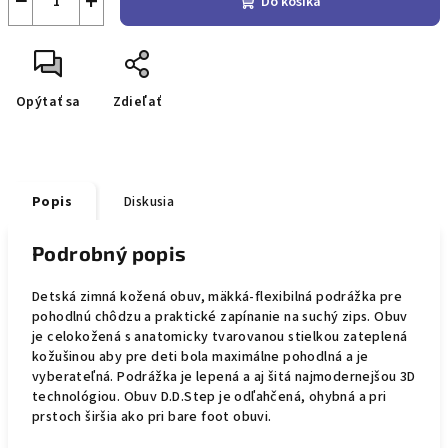
−
+
Do košíka
Opýtať sa
Zdieľať
Popis
Diskusia
Podrobný popis
Detská zimná kožená obuv, mäkká-flexibilná podrážka pre
pohodlnú chôdzu a praktické zapínanie na suchý zips. Obuv
je celokožená s anatomicky tvarovanou stielkou zateplená
kožušinou aby pre deti bola maximálne pohodlná a je
vyberateľná. Podrážka je lepená a aj šitá najmodernejšou 3D
technológiou. Obuv D.D.Step je odľahčená, ohybná a pri
prstoch širšia ako pri bare foot obuvi.