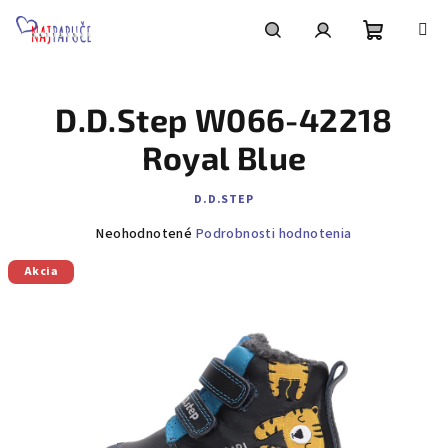
Prejsť
na
obsah
Nákupn
Hľadať
Prihlásenie
D.D.Step W066-42218
košík
Royal Blue
D.D.STEP
Priemerné
Neohodnotené
Podrobnosti hodnotenia
hodnotenie
Akcia
produktu
je
0,0
z
5
hviezdičiek.