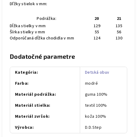
Dľžky stielok v mm:
Podrážka:
20
21
Dĺžka stielky v mm
129
135
Šírka stielky v mm
55
56
Odporúčaná dĺžka chodidla v mm
124
130
Dodatočné parametre
Kategória
:
Detská obuv
Farba
:
modré
Materiál podrážka
:
guma 100%
Materiál stielka
:
textil 100%
Materiál zvršok
:
koža 100%
Výrobca
:
D.D.Step