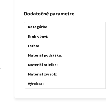
Dodatočné parametre
Kategória
:
Druh obuvi
:
Farba
:
Materiál podrážka
:
Materiál stielka
:
22 modré
Materiál zvršok
:
pink
Výrobca
: