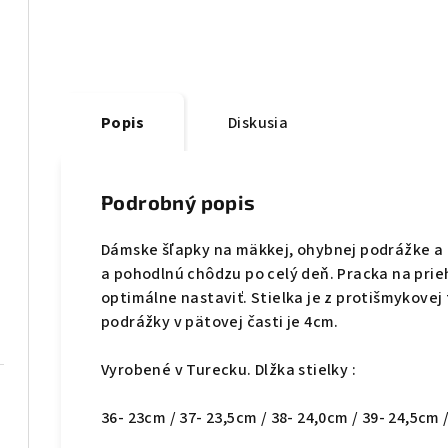
Popis
Diskusia
Podrobný popis
Dámske šľapky na mäkkej, ohybnej podrážke a t
a pohodlnú chôdzu po celý deň. Pracka na prieh
optimálne nastaviť. Stielka je z protišmykovej 
podrážky v pätovej časti je 4cm.
Vyrobené v Turecku. Dlžka stielky :
36- 23cm / 37- 23,5cm / 38- 24,0cm / 39- 24,5cm 