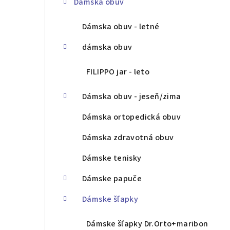
Dámska obuv
ý
p
Dámska obuv - letné
a
dámska obuv
n
FILIPPO jar - leto
e
Dámska obuv - jeseň/zima
l
Dámska ortopedická obuv
Dámska zdravotná obuv
Dámske tenisky
Dámske papuče
Dámske šľapky
Dámske šľapky Dr.Orto+maribon