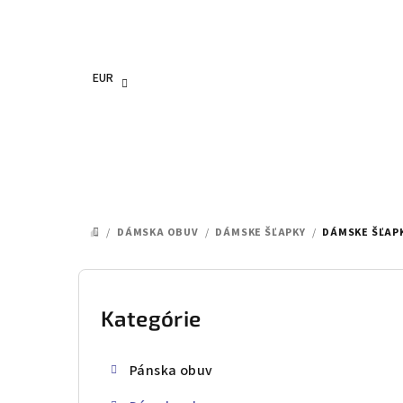
Prejsť
na
obsah
EUR
/
DÁMSKA OBUV
/
DÁMSKE ŠĽAPKY
/
DÁMSKE ŠĽAPK
DOMOV
B
o
Kategórie
Preskočiť
kategórie
č
Pánska obuv
n