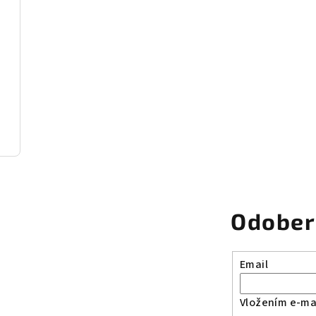
pink
ream
Odober
Email
Vložením e-mai