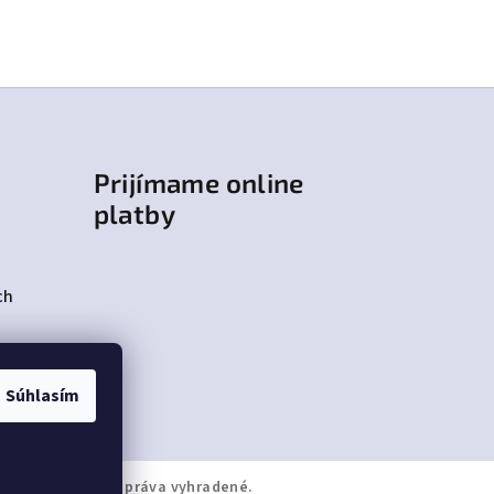
Prijímame online
platby
ch
Súhlasím
JPAPUČE
. Všetky práva vyhradené.