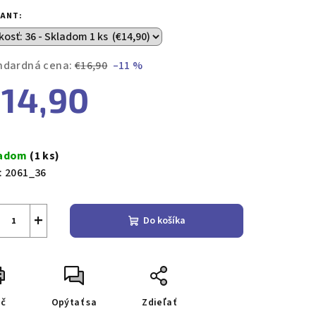
duktu
IANT:
ndardná cena:
€16,90
–11 %
14,90
zdičiek.
notková
a:
ladom
(1 ks)
:
2061_36
+
Do košíka
ač
Opýtať sa
Zdieľať