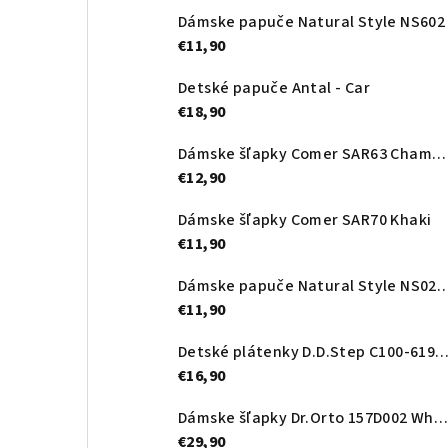
Dámske papuče Natural Style NS602
€11,90
Detské papuče Antal - Car
€18,90
Dámske šľapky Comer SAR63 Champagne
€12,90
Dámske šľapky Comer SAR70 Khaki
€11,90
Dámske papuče Natural Style NS0
€11,90
Detské plátenky D.D.Step C100-61963C Hot 
€16,90
Dámske šľapky Dr.Orto 157D002 White
€29,90