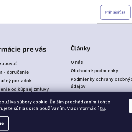
Prihlásiť sa
rmácie pre vás
Články
O nás
kupovať
Obchodné podmienky
a - doručenie
Podmienky ochrany osobný
ačný poriadok
údajov
enie od kúpnej zmluvy
Detská obuv Befado
ty
používa súbory cookie. Ďalším prechádzaním tohto
bjednávka
ujete súhlas s ich používaním. Viac informácií
tu
.
ie
Copyright 2026
NA