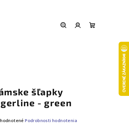
Hľadať
Prihlásenie
Nákupný
košík
ámske šľapky
igerline - green
emerné
hodnotené
Podrobnosti hodnotenia
notenie