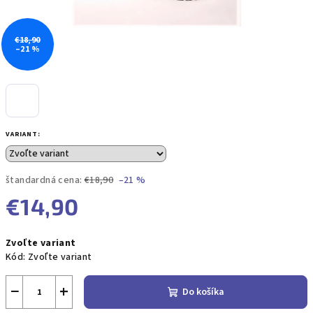
€18,90
–21 %
VARIANT:
štandardná cena:
€18,90
–21 %
€14,90
Jednotková
Zvoľte variant
cena:
Kód:
Zvoľte variant
−
+
Do košíka