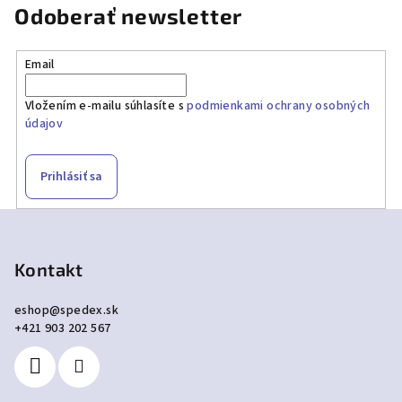
Odoberať newsletter
Email
Vložením e-mailu súhlasíte s
podmienkami ochrany osobných
údajov
Prihlásiť sa
Z
á
p
Kontakt
ä
eshop
@
spedex.sk
t
+421 903 202 567
i
e