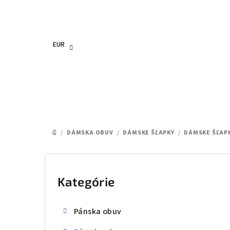
Prejsť
na
obsah
EUR
/
DÁMSKA OBUV
/
DÁMSKE ŠĽAPKY
/
DÁMSKE ŠĽAPK
DOMOV
B
o
Kategórie
Preskočiť
kategórie
č
Pánska obuv
n