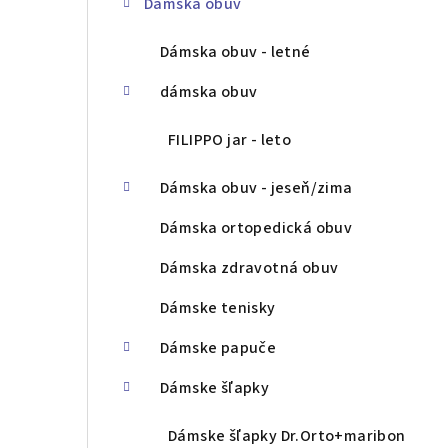
Dámska obuv
ý
p
Dámska obuv - letné
a
dámska obuv
n
FILIPPO jar - leto
e
Dámska obuv - jeseň/zima
l
Dámska ortopedická obuv
Dámska zdravotná obuv
Dámske tenisky
Dámske papuče
Dámske šľapky
Dámske šľapky Dr.Orto+maribon