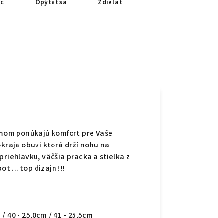
ač
Opýtať sa
Zdieľať
mom ponúkajú komfort pre Vaše
okraja obuvi ktorá drží nohu na
priehlavku, väčšia pracka a stielka z
t ... top dizajn !!!
 / 40 - 25,0cm / 41 - 25,5cm