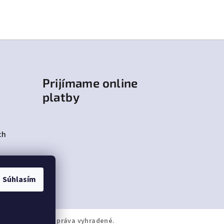
Prijímame online
platby
ch
Súhlasím
JPAPUČE
. Všetky práva vyhradené.