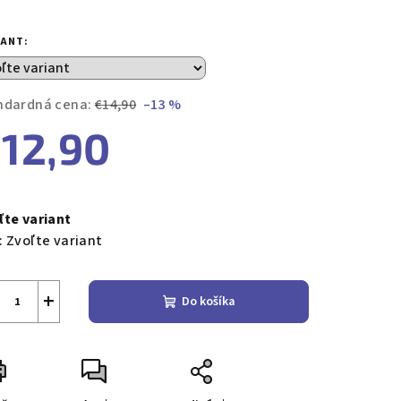
notenie
duktu
IANT:
ndardná cena:
€14,90
–13 %
12,90
zdičiek.
notková
a:
ľte variant
:
Zvoľte variant
+
Do košíka