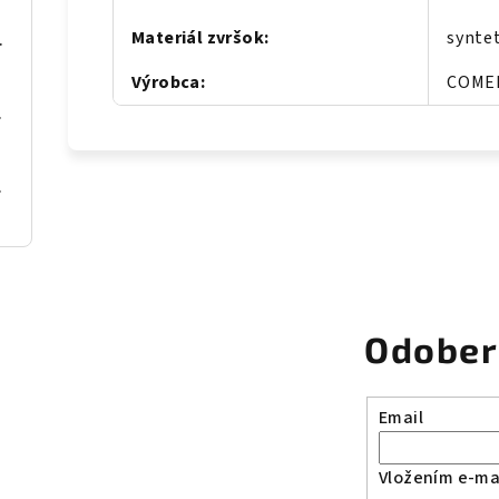
Materiál zvršok
:
synte
S068 Béž
Výrobca
:
COME
se gold
al Blue
Odober
Email
Vložením e-mai