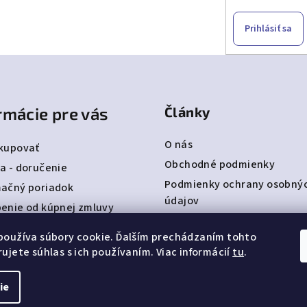
Prihlásiť sa
rmácie pre vás
Články
O nás
kupovať
Obchodné podmienky
a - doručenie
Podmienky ochrany osobný
ačný poriadok
údajov
enie od kúpnej zmluvy
Detská obuv Befado
ty
používa súbory cookie. Ďalším prechádzaním tohto
bjednávka
ujete súhlas s ich používaním. Viac informácií
tu
.
ie
Copyright 2026
NA