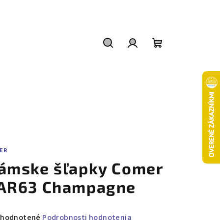
Hľadať
Prihlásenie
Nákupný
košík
ER
ámske šľapky Comer
AR63 Champagne
emerné
hodnotené
Podrobnosti hodnotenia