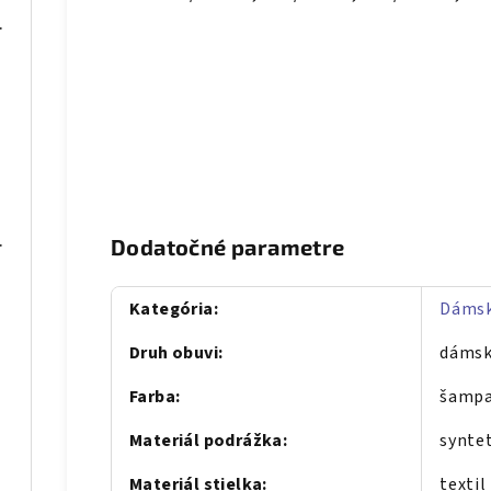
08 čierne
 blue
075 sivé
Dodatočné parametre
Kategória
:
Dámsk
Druh obuvi
:
dámsk
Farba
:
šamp
Materiál podrážka
:
synte
Materiál stielka
:
texti