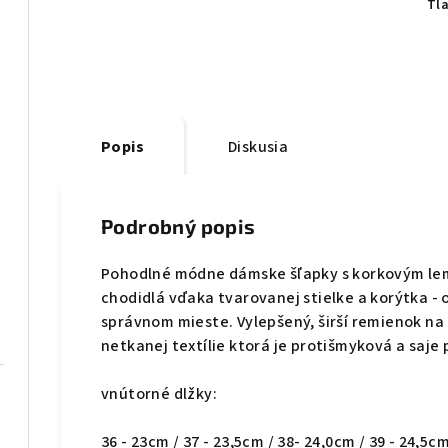
Tl
Popis
Diskusia
Podrobný popis
Pohodlné módne dámske šľapky s korkovým le
chodidlá vďaka tvarovanej stielke a korýtka - 
správnom mieste. Vylepšený, širší remienok na 
netkanej textílie ktorá je protišmyková a saje po
vnútorné dlžky:
36 - 23cm / 37 - 23,5cm / 38- 24,0cm / 39 - 24,5cm