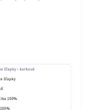
e šľapky - korkové
e šľapky
aň
tika 100%
l 100%