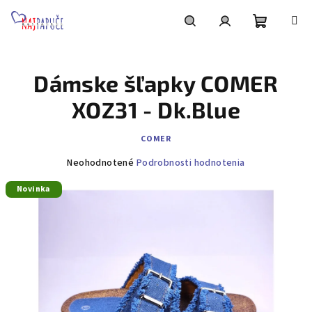
Prejsť
na
obsah
Nákupn
Hľadať
Prihlásenie
Dámske šľapky COMER
košík
XOZ31 - Dk.Blue
COMER
Priemerné
Neohodnotené
Podrobnosti hodnotenia
hodnotenie
Novinka
produktu
je
0,0
z
5
hviezdičiek.