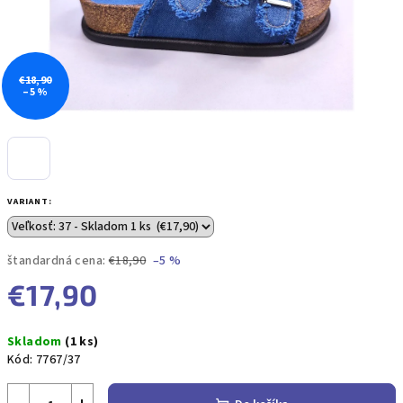
€18,90
–5 %
VARIANT:
štandardná cena:
€18,90
–5 %
€17,90
Jednotková
Skladom
(1 ks)
cena:
Kód:
7767/37