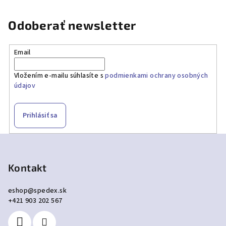
Odoberať newsletter
Email
Vložením e-mailu súhlasíte s
podmienkami ochrany osobných
údajov
Prihlásiť sa
Z
á
p
Kontakt
ä
eshop
@
spedex.sk
t
+421 903 202 567
i
e