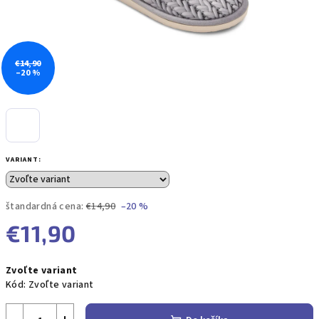
€14,90
–20 %
VARIANT:
štandardná cena:
€14,90
–20 %
€11,90
Jednotková
Zvoľte variant
cena:
Kód:
Zvoľte variant