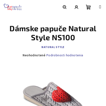
Prejsť
na
obsah
Nákupn
Hľadať
Prihlásenie
Dámske papuče Natural
košík
Style NS100
NATURAL STYLE
Priemerné
Neohodnotené
Podrobnosti hodnotenia
hodnotenie
produktu
je
0,0
z
5
hviezdičiek.