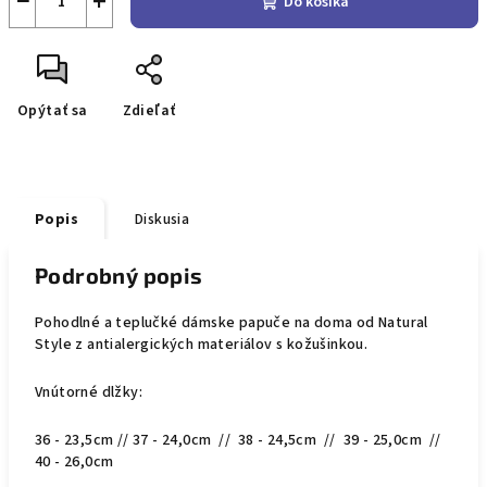
−
+
Do košíka
Opýtať sa
Zdieľať
Popis
Diskusia
Podrobný popis
Pohodlné a teplučké dámske papuče na doma od Natural
Style z antialergických materiálov s kožušinkou.
Vnútorné dlžky:
36 - 23,5cm // 37 - 24,0cm // 38 - 24,5cm // 39 - 25,0cm //
40 - 26,0cm