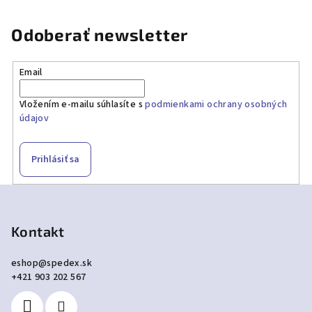
Odoberať newsletter
Email
Vložením e-mailu súhlasíte s
podmienkami ochrany osobných
údajov
Prihlásiť sa
Z
á
p
Kontakt
ä
eshop
@
spedex.sk
t
+421 903 202 567
i
e