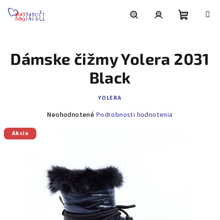
Prejsť
na
obsah
Nákupn
Hľadať
Prihlásenie
Dámske čižmy Yolera 2031
košík
Black
YOLERA
Priemerné
Neohodnotené
Podrobnosti hodnotenia
hodnotenie
Akcia
produktu
je
0,0
z
5
hviezdičiek.