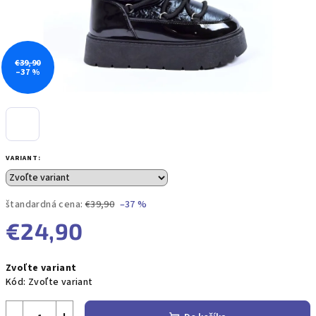
€39,90
–37 %
VARIANT:
štandardná cena:
€39,90
–37 %
€24,90
Jednotková
Zvoľte variant
cena:
Kód:
Zvoľte variant