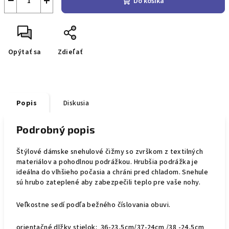
−
+
Do košíka
Opýtať sa
Zdieľať
Popis
Diskusia
Podrobný popis
Štýlové dámske snehulové čižmy so zvrškom z textilných
materiálov a pohodlnou podrážkou. Hrubšia podrážka je
ideálna do vlhšieho počasia a chráni pred chladom. Snehule
sú hrubo zateplené aby zabezpečili teplo pre vaše nohy.
Veľkostne sedí podľa bežného číslovania obuvi.
orientačné dlžky stielok: 36-23,5cm/37-24cm /38 -24,5cm