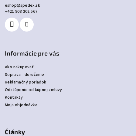
ä
eshop
@
spedex.sk
t
+421 903 202 567
i
e
Informácie pre vás
Ako nakupovať
Doprava - doručenie
Reklamačný poriadok
Odstúpenie od kúpnej zmluvy
Kontakty
Moja objednávka
Články