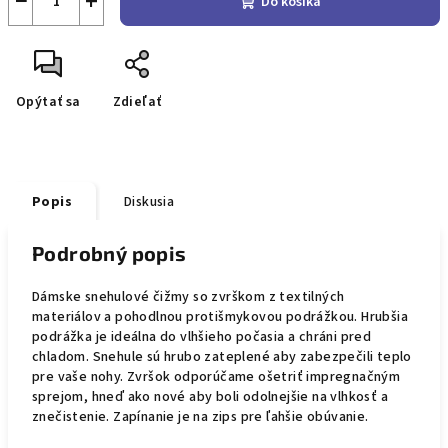
−
+
Do košíka
Opýtať sa
Zdieľať
Popis
Diskusia
Podrobný popis
Dámske snehulové čižmy so zvrškom z textilných
materiálov a pohodlnou protišmykovou podrážkou. Hrubšia
podrážka je ideálna do vlhšieho počasia a chráni pred
chladom. Snehule sú hrubo zateplené aby zabezpečili teplo
pre vaše nohy. Zvršok odporúčame ošetriť impregnačným
sprejom, hneď ako nové aby boli odolnejšie na vlhkosť a
znečistenie. Zapínanie je na zips pre ľahšie obúvanie.