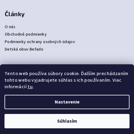
Články
O nás
Obchodné podmienky
Podmienky ochrany osobných údajov
Detská obuv Befado
Tento web používa súbory cookie. Ďalším prechádzaním
Prijímame online platby
tohto webu vyjadrujete súhlas s ich používaním. Viac
informácií
tu
.
Nastavenie
Copyright 2026
NAJPAPUČE
. Všetky práva vyhradené.
Súhlasím
Vytvoril Shoptet
|
e_
minds