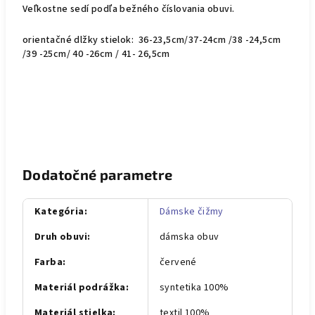
Veľkostne sedí podľa bežného číslovania obuvi.
orientačné dlžky stielok: 36-23,5cm/37-24cm /38 -24,5cm
/39 -25cm/ 40 -26cm / 41- 26,5cm
Dodatočné parametre
Kategória
:
Dámske čižmy
Druh obuvi
:
dámska obuv
Farba
:
červené
Materiál podrážka
:
syntetika 100%
Materiál stielka
:
textil 100%