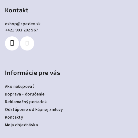
á
p
Kontakt
ä
eshop
@
spedex.sk
t
+421 903 202 567
i
e
Informácie pre vás
Ako nakupovať
Doprava - doručenie
Reklamačný poriadok
Odstúpenie od kúpnej zmluvy
Kontakty
Moja objednávka