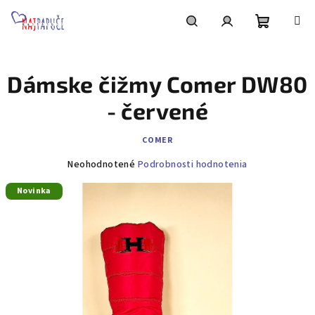
Prejsť
na
obsah
Nákupn
Hľadať
Prihlásenie
Dámske čižmy Comer DW80
košík
- červené
COMER
Priemerné
Neohodnotené
Podrobnosti hodnotenia
hodnotenie
Novinka
produktu
je
0,0
z
5
hviezdičiek.