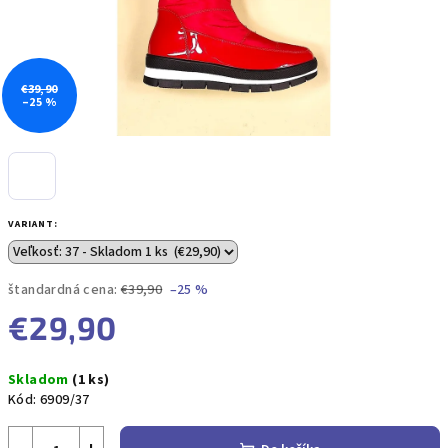
€39,90
–25 %
VARIANT:
štandardná cena:
€39,90
–25 %
€29,90
Jednotková
Skladom
(1 ks)
cena:
Kód:
6909/37