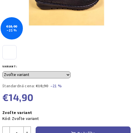
€18,90
–21 %
VARIANT:
štandardná cena:
€18,90
–21 %
€14,90
Jednotková
Zvoľte variant
cena:
Kód:
Zvoľte variant