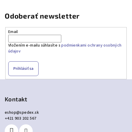
Odoberať newsletter
Email
Vložením e-mailu súhlasíte s
podmienkami ochrany osobných
údajov
Prihlásiť sa
Z
á
p
Kontakt
ä
eshop
@
spedex.sk
t
+421 903 202 567
i