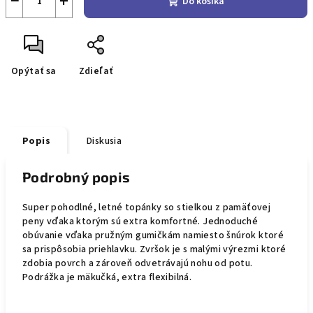
−
+
Do košíka
Opýtať sa
Zdieľať
Popis
Diskusia
Podrobný popis
Super pohodlné, letné topánky so stielkou z pamäťovej
peny vďaka ktorým sú extra komfortné. Jednoduché
obúvanie vďaka pružným gumičkám namiesto šnúrok ktoré
sa prispôsobia priehlavku. Zvršok je s malými výrezmi ktoré
zdobia povrch a zároveň odvetrávajú nohu od potu.
Podrážka je mäkučká, extra flexibilná.