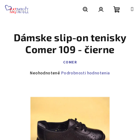
Prejsť
na
obsah
Nákupn
Hľadať
Prihlásenie
Dámske slip-on tenisky
košík
Comer 109 - čierne
COMER
Priemerné
Neohodnotené
Podrobnosti hodnotenia
hodnotenie
produktu
je
0,0
z
5
hviezdičiek.