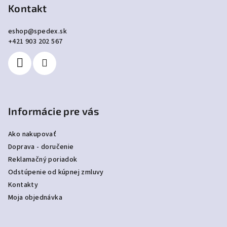
p
Kontakt
ä
eshop
@
spedex.sk
t
+421 903 202 567
i
e
Informácie pre vás
Ako nakupovať
Doprava - doručenie
Reklamačný poriadok
Odstúpenie od kúpnej zmluvy
Kontakty
Moja objednávka