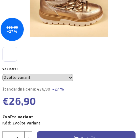
€36,90
–27 %
VARIANT:
štandardná cena:
€36,90
–27 %
€26,90
Jednotková
Zvoľte variant
cena:
Kód:
Zvoľte variant