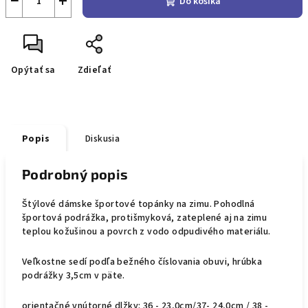
−
+
Do košíka
Opýtať sa
Zdieľať
Popis
Diskusia
Podrobný popis
Štýlové dámske športové topánky na zimu. Pohodlná
športová podrážka, protišmyková, zateplené aj na zimu
teplou kožušinou a povrch z vodo odpudivého materiálu.
Veľkostne sedí podľa bežného číslovania obuvi, hrúbka
podrážky 3,5cm v päte.
orientačné vnútorné dlžky: 36 - 23,0cm/37- 24,0cm / 38 -