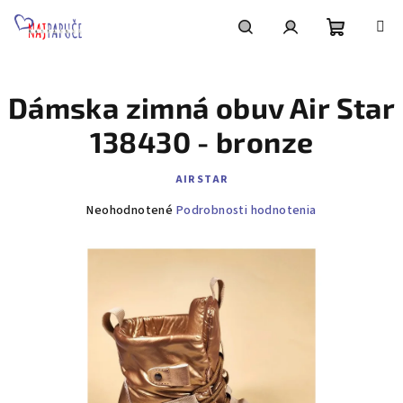
Prejsť
na
obsah
Nákupn
Hľadať
Prihlásenie
Dámska zimná obuv Air Star
košík
138430 - bronze
AIR STAR
Priemerné
Neohodnotené
Podrobnosti hodnotenia
hodnotenie
produktu
je
0,0
z
5
hviezdičiek.