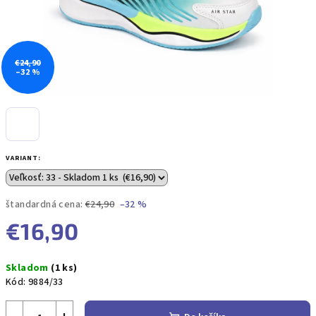
€24,90
–32 %
VARIANT:
štandardná cena:
€24,90
–32 %
€16,90
Jednotková
Skladom
(1 ks)
cena:
Kód:
9884/33