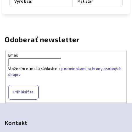
Výrobca
:
Mat star
Odoberať newsletter
Email
Vložením e-mailu súhlasíte s
podmienkami ochrany osobných
údajov
Prihlásiť sa
Z
á
p
Kontakt
ä