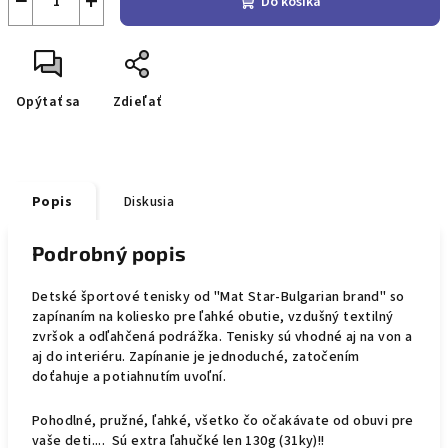
−
+
Do košíka
Opýtať sa
Zdieľať
Popis
Diskusia
Podrobný popis
Detské športové tenisky od "Mat Star-Bulgarian brand" so
zapínaním na koliesko pre ľahké obutie, vzdušný textilný
zvršok a odľahčená podrážka. Tenisky sú vhodné aj na von a
aj do interiéru. Zapínanie je jednoduché, zatočením
doťahuje a potiahnutím uvoľní.
Pohodlné, pružné, ľahké, všetko čo očakávate od obuvi pre
vaše deti.... Sú extra ľahučké len 130g (31ky)!!