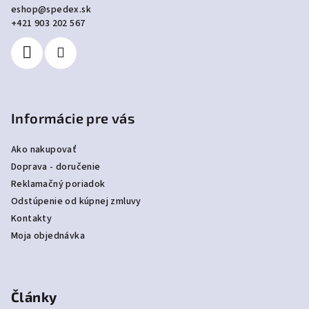
eshop
@
spedex.sk
t
+421 903 202 567
i
e
Informácie pre vás
Ako nakupovať
Doprava - doručenie
Reklamačný poriadok
Odstúpenie od kúpnej zmluvy
Kontakty
Moja objednávka
Články