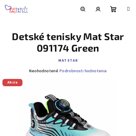
Prejsť
na
obsah
Nákupn
Hľadať
Prihlásenie
Detské tenisky Mat Star
košík
091174 Green
MAT STAR
Priemerné
Neohodnotené
Podrobnosti hodnotenia
hodnotenie
Akcia
produktu
je
0,0
z
5
hviezdičiek.