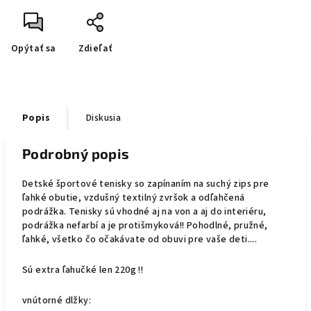
Opýtať sa
Zdieľať
Popis
Diskusia
Podrobný popis
Detské športové tenisky so zapínaním na suchý zips pre
ľahké obutie, vzdušný textilný zvršok a odľahčená
podrážka. Tenisky sú vhodné aj na von a aj do interiéru,
podrážka nefarbí a je protišmyková!! Pohodlné, pružné,
ľahké, všetko čo očakávate od obuvi pre vaše deti....
Sú extra ľahučké len 220g !!
vnútorné dlžky: