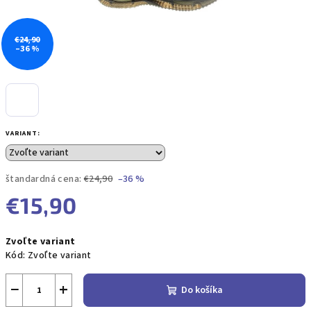
€24,90
–36 %
VARIANT:
štandardná cena:
€24,90
–36 %
€15,90
Jednotková
Zvoľte variant
cena:
Kód:
Zvoľte variant
−
+
Do košíka