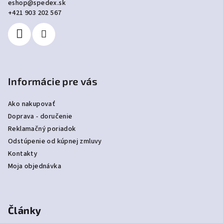
eshop
@
spedex.sk
t
+421 903 202 567
i
e
Informácie pre vás
Ako nakupovať
Doprava - doručenie
Reklamačný poriadok
Odstúpenie od kúpnej zmluvy
Kontakty
Moja objednávka
Články