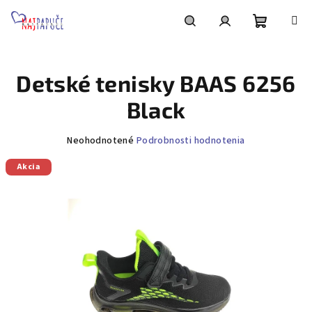
Prejsť
na
obsah
Nákupn
Hľadať
Prihlásenie
Detské tenisky BAAS 6256
košík
Black
Priemerné
Neohodnotené
Podrobnosti hodnotenia
hodnotenie
Akcia
produktu
je
0,0
z
5
hviezdičiek.