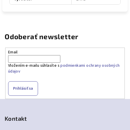
Odoberať newsletter
Email
Vložením e-mailu súhlasíte s
podmienkami ochrany osobných
údajov
Prihlásiť sa
Z
á
p
Kontakt
ä