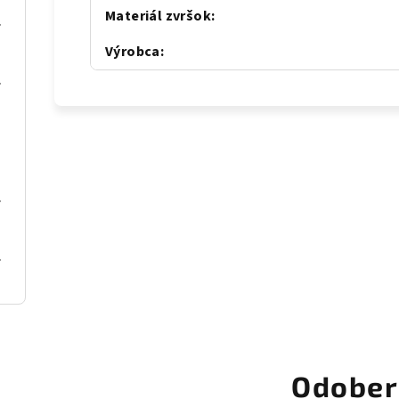
Materiál zvršok
:
se gold
Výrobca
:
al Blue
C Gold
al blue
Odober