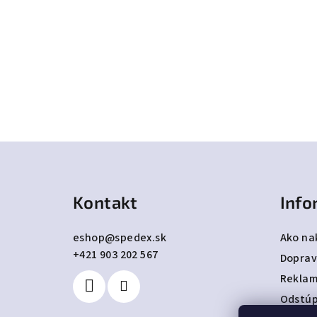
Z
á
Kontakt
Info
p
ä
eshop
@
spedex.sk
Ako na
+421 903 202 567
t
Doprav
Reklam
i
Odstúp
e