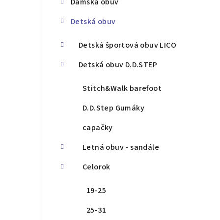
Dámska obuv
ý
Detská obuv
p
a
Detská športová obuv LICO
n
Detská obuv D.D.STEP
e
Stitch&Walk barefoot
l
D.D.Step Gumáky
capačky
Letná obuv - sandále
Celorok
19-25
25-31