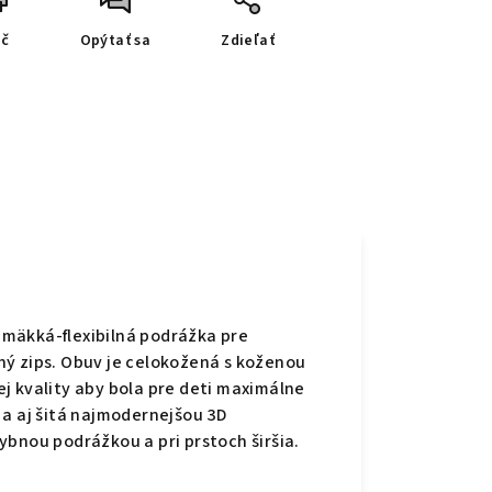
ač
Opýtať sa
Zdieľať
 mäkká-flexibilná podrážka pre
hý zips. Obuv je celokožená s koženou
j kvality aby bola pre deti maximálne
 a aj šitá najmodernejšou 3D
ybnou podrážkou a pri prstoch širšia.