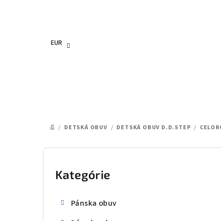
Prejsť
na
obsah
EUR
/
DETSKÁ OBUV
/
DETSKÁ OBUV D.D.STEP
/
CELOR
DOMOV
B
o
Kategórie
Preskočiť
kategórie
č
Pánska obuv
n