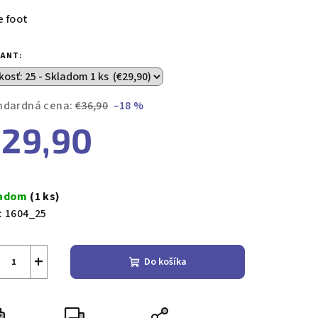
duktu
e foot
IANT:
zdičiek.
ndardná cena:
€36,90
–18 %
29,90
notková
a:
ladom
(1 ks)
:
1604_25
+
Do košíka