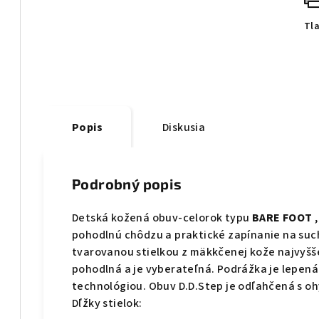
Tl
Popis
Diskusia
Podrobný popis
Detská kožená obuv-celorok typu
BARE FOOT
,
pohodlnú chôdzu a praktické zapínanie na suc
tvarovanou stielkou z mäkkčenej kože najvyšše
pohodlná a je vyberateľná. Podrážka je lepená
technológiou. Obuv D.D.Step je odľahčená s oh
Dľžky stielok: