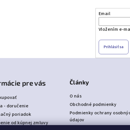
Email
Vložením e-mai
Prihlásiť sa
rmácie pre vás
Články
O nás
kupovať
Obchodné podmienky
a - doručenie
Podmienky ochrany osobný
ačný poriadok
údajov
enie od kúpnej zmluvy
Detská obuv Befado