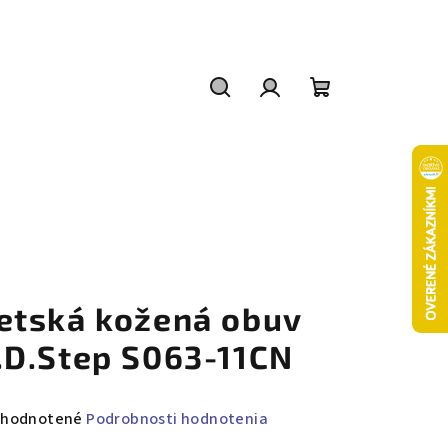
Hľadať
Prihlásenie
Nákupný
košík
etská kožená obuv
.D.Step S063-11CN
emerné
hodnotené
Podrobnosti hodnotenia
notenie