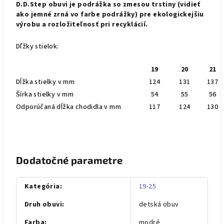
D.D.Step obuvi
je podrážka so zmesou trstiny (vidieť
ako jemné zrná vo farbe podrážky) pre ekologickejšiu
výrobu a rozložiteľnosť pri recyklácií.
Dľžky stielok:
19
20
21
Dĺžka stielky v mm
124
131
137
Šírka stielky v mm
54
55
56
Odporúčaná dĺžka chodidla v mm
117
124
130
Dodatočné parametre
Kategória
:
19-25
Druh obuvi
:
detská obuv
Farba
:
modré