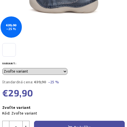
€39,90
–25 %
VARIANT:
štandardná cena:
€39,90
–25 %
€29,90
Jednotková
Zvoľte variant
cena:
Kód:
Zvoľte variant