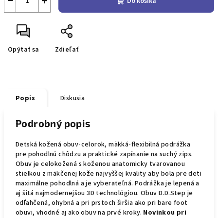
−
+
Do košíka
Opýtať sa
Zdieľať
Popis
Diskusia
Podrobný popis
Detská kožená obuv-celorok, mäkká-flexibilná podrážka
pre pohodlnú chôdzu a praktické zapínanie na suchý zips.
Obuv je celokožená s koženou anatomicky tvarovanou
stielkou z mäkčenej kože najvyššej kvality aby bola pre deti
maximálne pohodlná a je vyberateľná. Podrážka je lepená a
aj šitá najmodernejšou 3D technológiou. Obuv D.D.Step je
odľahčená, ohybná a pri prstoch širšia ako pri bare foot
obuvi, vhodné aj ako obuv na prvé kroky.
Novinkou pri