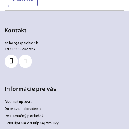
Prihlásiť sa
Z
á
p
Kontakt
ä
eshop
@
spedex.sk
t
+421 903 202 567
i
e
Informácie pre vás
Ako nakupovať
Doprava - doručenie
Reklamačný poriadok
Odstúpenie od kúpnej zmluvy