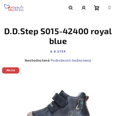
Prejsť
na
obsah
Nákupn
Hľadať
Prihlásenie
D.D.Step S015-42400 royal
košík
blue
D.D.STEP
Priemerné
Neohodnotené
Podrobnosti hodnotenia
hodnotenie
Akcia
produktu
je
0,0
z
5
hviezdičiek.