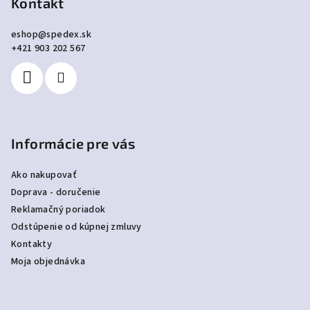
p
Kontakt
ä
eshop
@
spedex.sk
t
+421 903 202 567
i
e
Informácie pre vás
Ako nakupovať
Doprava - doručenie
Reklamačný poriadok
Odstúpenie od kúpnej zmluvy
Kontakty
Moja objednávka