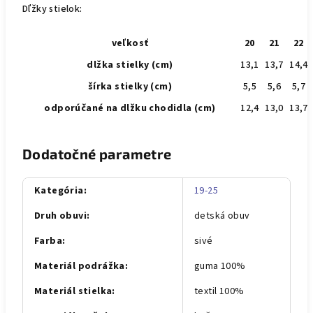
Dľžky stielok:
veľkosť
20
21
22
dlžka stielky (cm)
13,1
13,7
14,4
šírka stielky (cm)
5,5
5,6
5,7
odporúčané na dlžku chodidla (cm)
12,4
13,0
13,7
Dodatočné parametre
Kategória
:
19-25
Druh obuvi
:
detská obuv
Farba
:
sivé
Materiál podrážka
:
guma 100%
Materiál stielka
:
textil 100%