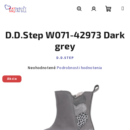
Prejsť
na
obsah
Nákupn
Hľadať
Prihlásenie
D.D.Step W071-42973 Dark
košík
grey
D.D.STEP
Priemerné
Neohodnotené
Podrobnosti hodnotenia
hodnotenie
Akcia
produktu
je
0,0
z
5
hviezdičiek.