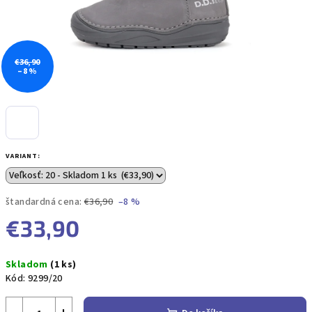
€36,90
–8 %
VARIANT:
štandardná cena:
€36,90
–8 %
€33,90
Jednotková
Skladom
(1 ks)
cena:
Kód:
9299/20