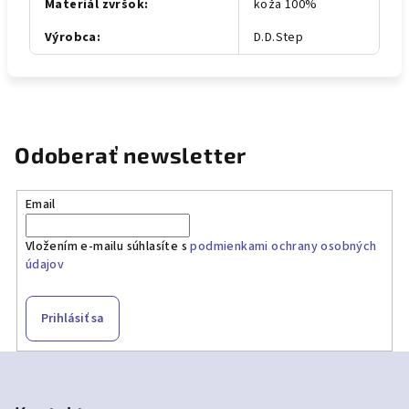
Materiál zvršok
:
koža 100%
Výrobca
:
D.D.Step
Odoberať newsletter
Email
Vložením e-mailu súhlasíte s
podmienkami ochrany osobných
údajov
Prihlásiť sa
Z
á