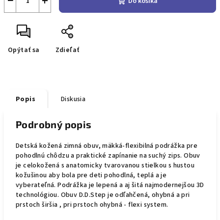
−
+
Do košíka
Opýtať sa
Zdieľať
Popis
Diskusia
Podrobný popis
Detská kožená zimná obuv, mäkká-flexibilná podrážka pre
pohodlnú chôdzu a praktické zapínanie na suchý zips. Obuv
je celokožená s anatomicky tvarovanou stielkou s hustou
kožušinou aby bola pre deti pohodlná, teplá a je
vyberateľná. Podrážka je lepená a aj šitá najmodernejšou 3D
technológiou. Obuv D.D.Step je odľahčená, ohybná a pri
prstoch širšia , pri prstoch ohybná - flexi system.