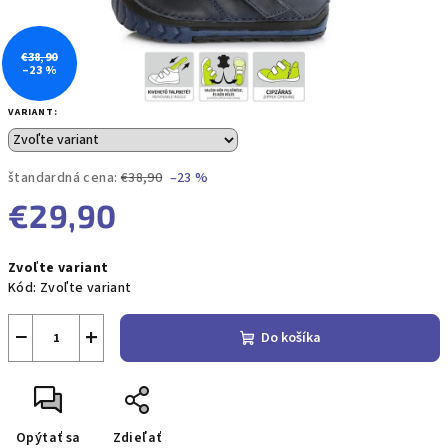
€38,90
–23 %
VARIANT:
štandardná cena:
€38,90
–23 %
€29,90
Jednotková
Zvoľte variant
cena:
Kód:
Zvoľte variant
−
+
Do košíka
Opýtať sa
Zdieľať