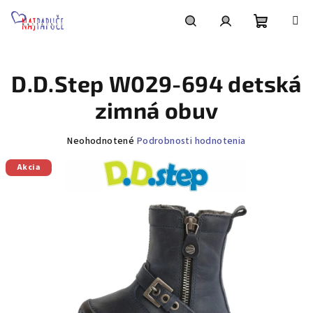
Prejsť
na
obsah
Nákupn
Hľadať
Prihlásenie
D.D.Step W029-694 detská
košík
zimná obuv
Priemerné
Neohodnotené
Podrobnosti hodnotenia
hodnotenie
Akcia
produktu
je
0,0
z
5
hviezdičiek.