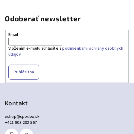
Odoberať newsletter
Email
Vložením e-mailu súhlasíte s
podmienkami ochrany osobných
údajov
Prihlásiť sa
Z
á
p
Kontakt
ä
eshop
@
spedex.sk
t
+421 903 202 567
i