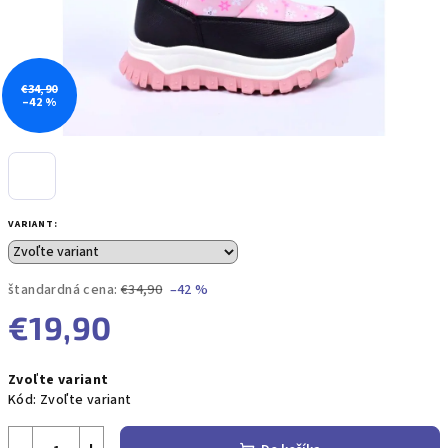
€34,90
–42 %
VARIANT:
štandardná cena:
€34,90
–42 %
€19,90
Jednotková
Zvoľte variant
cena:
Kód:
Zvoľte variant