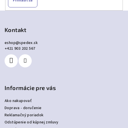
Prihlásiť sa
Z
á
p
Kontakt
ä
eshop
@
spedex.sk
t
+421 903 202 567
i
e
Informácie pre vás
Ako nakupovať
Doprava - doručenie
Reklamačný poriadok
Odstúpenie od kúpnej zmluvy