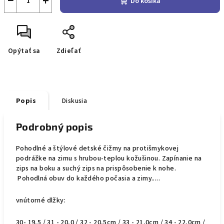
−
+
Do košíka
Opýtať sa
Zdieľať
Popis
Diskusia
Podrobný popis
Pohodlné a štýlové detské čižmy na protišmykovej
podrážke na zimu s hrubou-teplou kožušinou. Zapínanie na
zips na boku a suchý zips na prispôsobenie k nohe.
Pohodlná obuv do každého počasia a zimy.....
vnútorné dlžky:
30- 19,5 / 31 - 20,0 / 32 - 20,5cm / 33 - 21,0cm / 34 - 22,0cm /