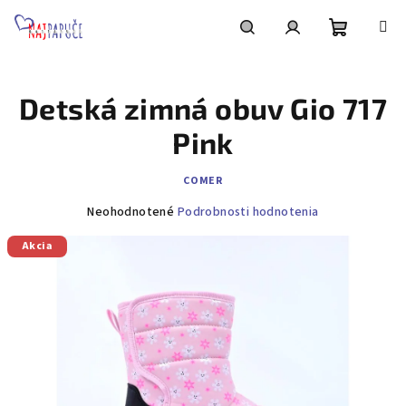
Prejsť
na
obsah
Nákupn
Hľadať
Prihlásenie
Detská zimná obuv Gio 717
košík
Pink
COMER
Priemerné
Neohodnotené
Podrobnosti hodnotenia
hodnotenie
Akcia
produktu
je
0,0
z
5
hviezdičiek.