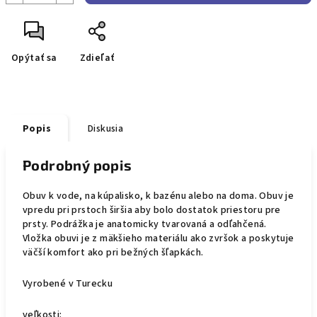
Opýtať sa
Zdieľať
Popis
Diskusia
Podrobný popis
Obuv k vode, na kúpalisko, k bazénu alebo na doma. Obuv je
vpredu pri prstoch širšia aby bolo dostatok priestoru pre
prsty. Podrážka je anatomicky tvarovaná a odľahčená.
Vložka obuvi je z mäkšieho materiálu ako zvršok a poskytuje
väčší komfort ako pri bežných šľapkách.
Vyrobené v Turecku
veľkosti: