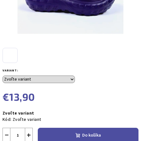
VARIANT:
€13,90
Jednotková
Zvoľte variant
cena:
Kód:
Zvoľte variant
−
+
Do košíka