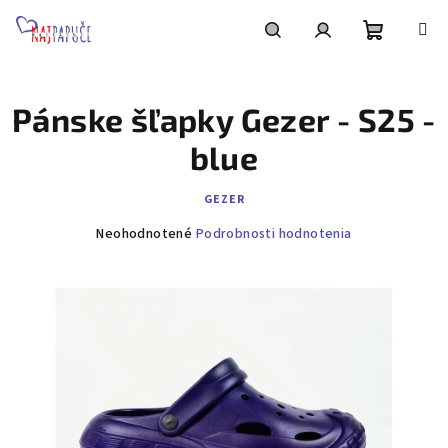
Prejsť
na
obsah
Nákupn
Hľadať
Prihlásenie
Pánske šľapky Gezer - S25 -
košík
blue
GEZER
Priemerné
Neohodnotené
Podrobnosti hodnotenia
hodnotenie
produktu
je
0,0
z
5
hviezdičiek.