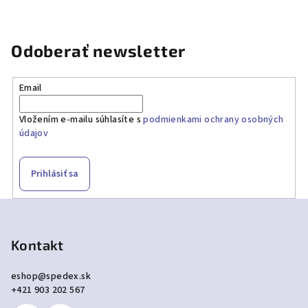
Odoberať newsletter
Email
Vložením e-mailu súhlasíte s
podmienkami ochrany osobných
údajov
Prihlásiť sa
Z
á
p
Kontakt
ä
eshop
@
spedex.sk
t
+421 903 202 567
i