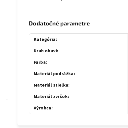
se gold
Dodatočné parametre
al Blue
Kategória
:
Druh obuvi
:
Farba
:
C Gold
Materiál podrážka
:
al blue
Materiál stielka
:
Materiál zvršok
:
Výrobca
: