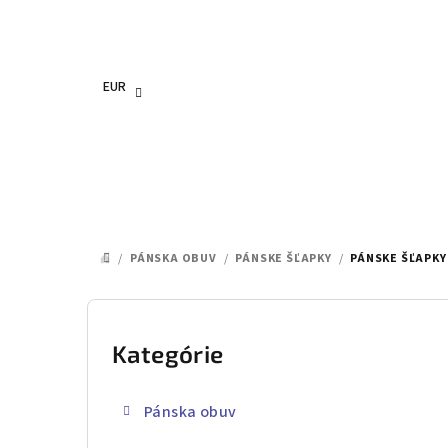
Prejsť
na
obsah
EUR
/
PÁNSKA OBUV
/
PÁNSKE ŠĽAPKY
/
PÁNSKE ŠĽAPKY
DOMOV
B
o
Kategórie
Preskočiť
kategórie
č
Pánska obuv
n