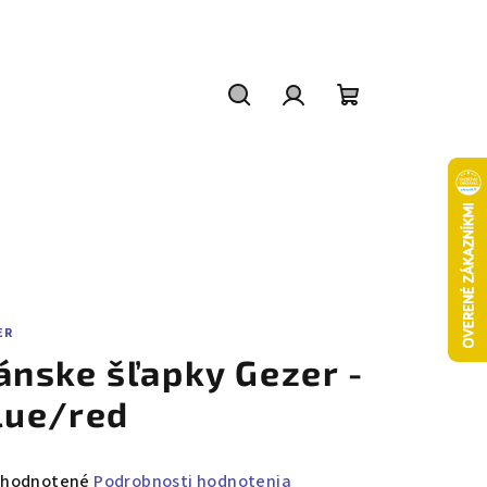
Hľadať
Prihlásenie
Nákupný
košík
ER
ánske šľapky Gezer -
lue/red
emerné
hodnotené
Podrobnosti hodnotenia