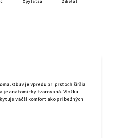
ač
Opýtať sa
Zdieľať
oma. Obuv je vpredu pri prstoch širšia
ka je anatomicky tvarovaná. Vložka
kytuje väčší komfort ako pri bežných