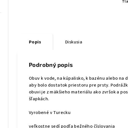
Tl
Popis
Diskusia
Podrobný popis
Obuv k vode, na kúpalisko, k bazénu alebo na d
aby bolo dostatok priestoru pre prsty. Podráž
obuvi je z mäkšieho materiálu ako zvršok a pos
šľapkách.
Vyrobené v Turecku
veľkostne sedí podľa bežného číslovania