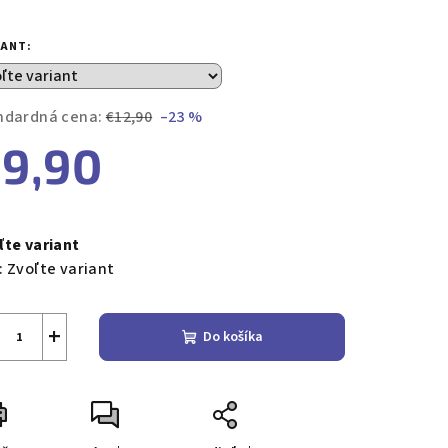
notenie
duktu
IANT:
ndardná cena:
€12,90
–23 %
9,90
zdičiek.
notková
a:
ľte variant
:
Zvoľte variant
+
Do košíka