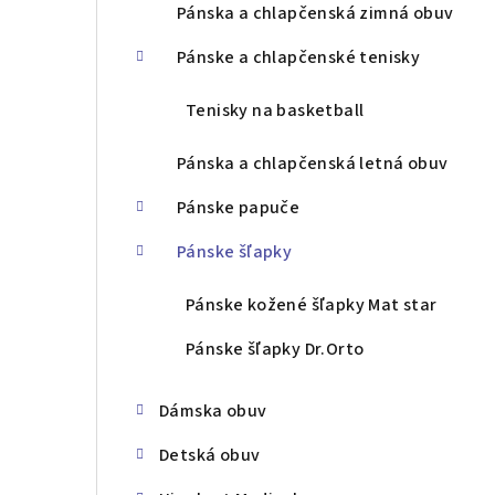
Pánska a chlapčenská zimná obuv
ý
p
Pánske a chlapčenské tenisky
a
Tenisky na basketball
n
Pánska a chlapčenská letná obuv
e
Pánske papuče
l
Pánske šľapky
Pánske kožené šľapky Mat star
Pánske šľapky Dr.Orto
Dámska obuv
Detská obuv