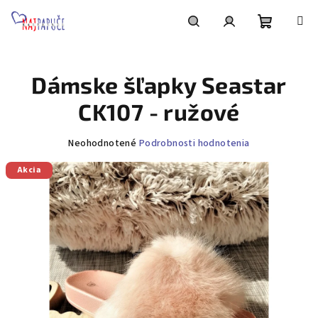
Prejsť
na
obsah
Nákupn
Hľadať
Prihlásenie
Dámske šľapky Seastar
košík
CK107 - ružové
Priemerné
Neohodnotené
Podrobnosti hodnotenia
hodnotenie
Akcia
produktu
je
0,0
z
5
hviezdičiek.