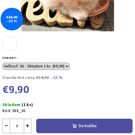
€14,90
–33 %
VARIANT:
štandardná cena:
€14,90
–33 %
€9,90
Jednotková
Skladom
(1 ks)
cena:
Kód:
388_36
−
+
Do košíka