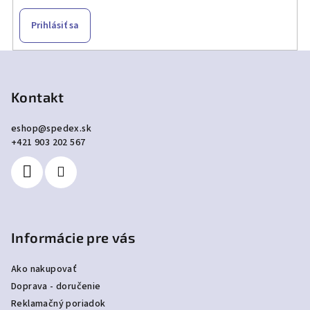
Prihlásiť sa
Z
á
p
Kontakt
ä
eshop
@
spedex.sk
t
+421 903 202 567
i
e
Informácie pre vás
Ako nakupovať
Doprava - doručenie
Reklamačný poriadok