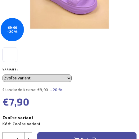
€9,90
–20 %
VARIANT:
štandardná cena:
€9,90
–20 %
€7,90
Jednotková
Zvoľte variant
cena:
Kód:
Zvoľte variant