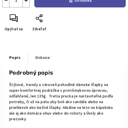
−
+
Do košíka
Opýtať sa
Zdieľať
Popis
Diskusia
Podrobný popis
Štýlové, trendy a zároveň pohodlné dámske šľapky na
super komfortnej podrážke s protišmykovou úpravou,
odľahčené, len 135g. Tretia pracka je nastaviteľná podľa
potreby, či už na pätu aby boli ako sandále alebo na
priehlavok ako bežné šľapky. Ideálne na leto na kúpalisko
ale aj ako domáca obuv alebo do roboty a školy ako
prezuvky.