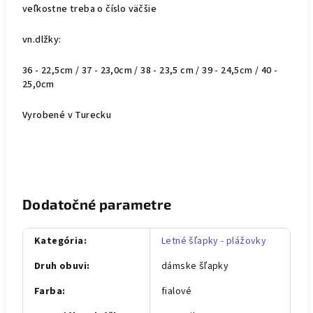
veľkostne treba o číslo väčšie
vn.dlžky:
36 - 22,5cm / 37 - 23,0cm / 38 - 23,5 cm / 39 - 24,5cm / 40 -
25,0cm
Vyrobené v Turecku
Dodatočné parametre
Kategória
:
Letné šľapky - plážovky
Druh obuvi
:
dámske šľapky
Farba
:
fialové