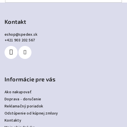
Z
á
p
Kontakt
ä
eshop
@
spedex.sk
t
+421 903 202 567
i
e
Informácie pre vás
Ako nakupovať
Doprava - doručenie
Reklamačný poriadok
Odstúpenie od kúpnej zmluvy
Kontakty