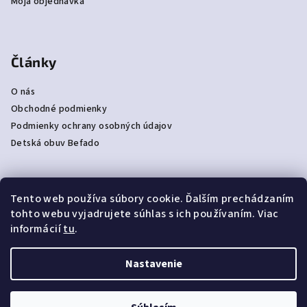
Moja objednávka
Články
O nás
Obchodné podmienky
Podmienky ochrany osobných údajov
Detská obuv Befado
Tento web používa súbory cookie. Ďalším prechádzaním
Prijímame online platby
tohto webu vyjadrujete súhlas s ich používaním. Viac
informácií
tu
.
Nastavenie
Copyright 2026
NAJPAPUČE
. Všetky práva vyhradené.