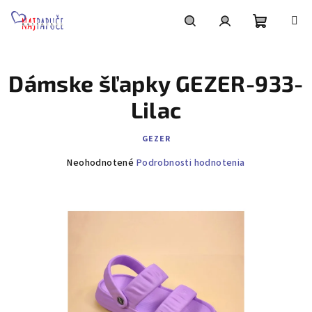
Prejsť
na
obsah
Nákupn
Hľadať
Prihlásenie
Dámske šľapky GEZER-933-
košík
Lilac
GEZER
Priemerné
Neohodnotené
Podrobnosti hodnotenia
hodnotenie
produktu
je
0,0
z
5
hviezdičiek.