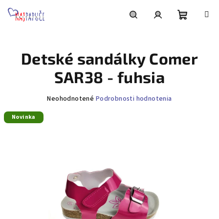
Prejsť
na
obsah
Nákupn
Hľadať
Prihlásenie
Detské sandálky Comer
košík
SAR38 - fuhsia
Priemerné
Neohodnotené
Podrobnosti hodnotenia
hodnotenie
Novinka
produktu
je
0,0
z
5
hviezdičiek.