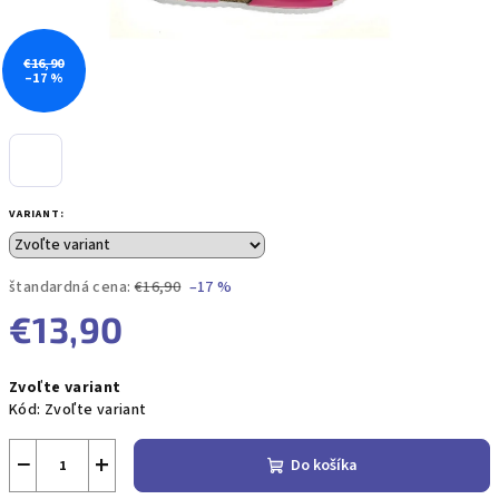
€16,90
–17 %
VARIANT:
štandardná cena:
€16,90
–17 %
€13,90
Jednotková
Zvoľte variant
cena:
Kód:
Zvoľte variant
−
+
Do košíka