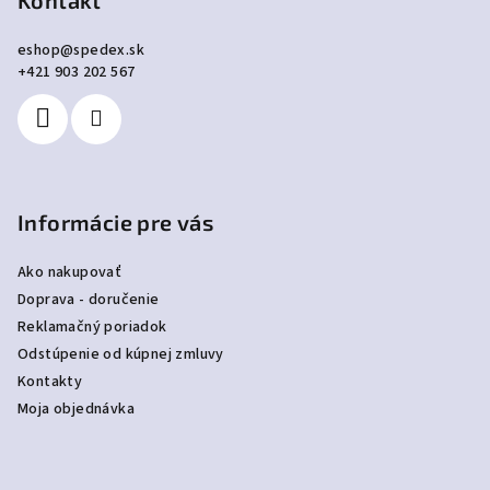
p
Kontakt
ä
eshop
@
spedex.sk
t
+421 903 202 567
i
e
Informácie pre vás
Ako nakupovať
Doprava - doručenie
Reklamačný poriadok
Odstúpenie od kúpnej zmluvy
Kontakty
Moja objednávka