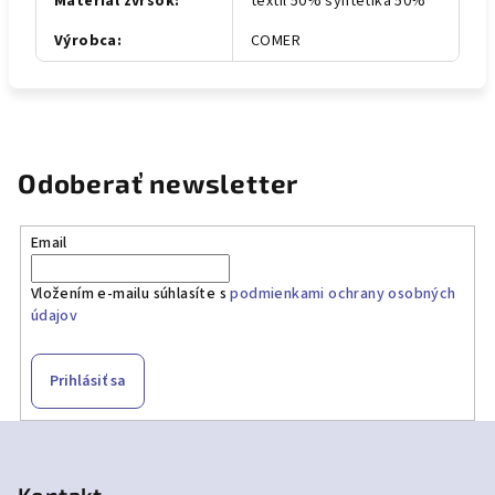
Materiál zvršok
:
textil 50% syntetika 50%
Výrobca
:
COMER
Odoberať newsletter
Email
Vložením e-mailu súhlasíte s
podmienkami ochrany osobných
údajov
Prihlásiť sa
Z
á