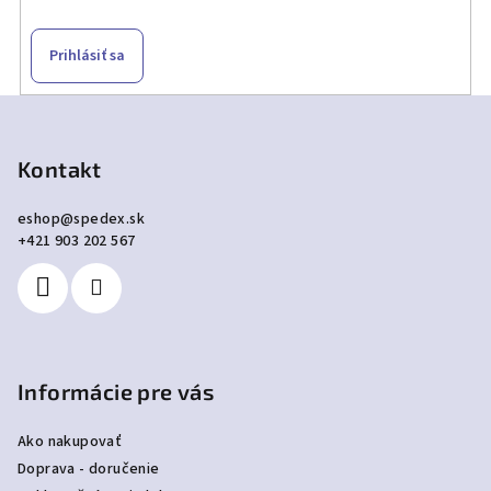
Prihlásiť sa
Z
á
p
Kontakt
ä
eshop
@
spedex.sk
t
+421 903 202 567
i
e
Informácie pre vás
Ako nakupovať
Doprava - doručenie