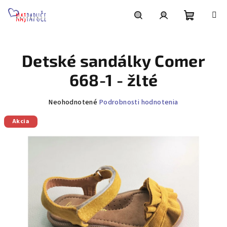
Prejsť
na
obsah
Nákupn
Hľadať
Prihlásenie
Detské sandálky Comer
košík
668-1 - žlté
Priemerné
Neohodnotené
Podrobnosti hodnotenia
hodnotenie
Akcia
produktu
je
0,0
z
5
hviezdičiek.