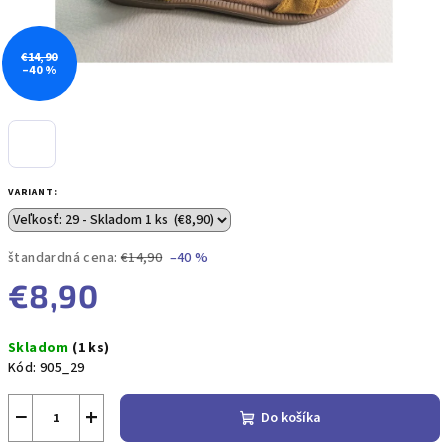
€14,90
–40 %
VARIANT:
štandardná cena:
€14,90
–40 %
€8,90
Jednotková
Skladom
(1 ks)
cena:
Kód:
905_29
−
+
Do košíka