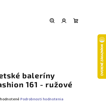
Hľadať
Prihlásenie
Nákupný
košík
etské baleríny
ashion 161 - ružové
emerné
hodnotené
Podrobnosti hodnotenia
notenie