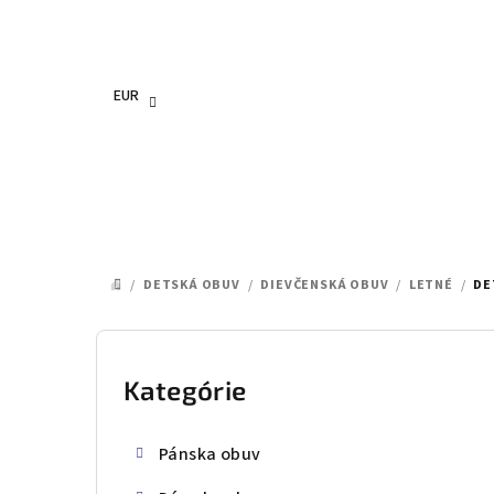
Prejsť
na
obsah
EUR
/
DETSKÁ OBUV
/
DIEVČENSKÁ OBUV
/
LETNÉ
/
DE
DOMOV
B
o
Kategórie
Preskočiť
kategórie
č
Pánska obuv
n