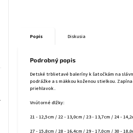
Popis
Diskusia
Podrobný popis
Detské trblietavé baleríny k šatočkám na slávn
podrážke a s mäkkou koženou stielkou. Zapínan
priehlavok .
08 čierne
Vnútorné dlžky:
21 - 12,5cm / 22 - 13,0cm / 23 - 13,7cm / 24 - 14,
27 - 15,8cm / 28 - 16,4cm / 29 - 17,0cm / 30 - 18,