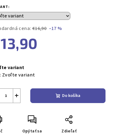
duktu
IANT:
ndardná cena:
€16,90
–17 %
13,90
zdičiek.
notková
a:
ľte variant
:
Zvoľte variant
+
Do košíka
ač
Opýtať sa
Zdieľať