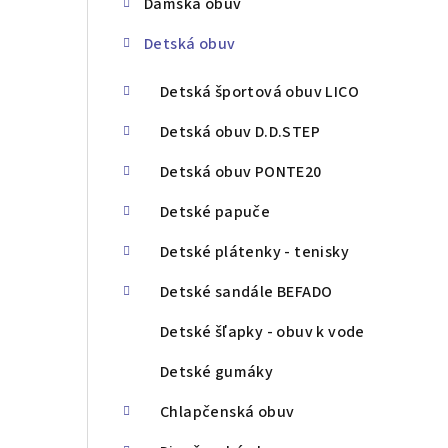
Dámska obuv
ý
Detská obuv
p
a
Detská športová obuv LICO
n
Detská obuv D.D.STEP
e
Detská obuv PONTE20
l
Detské papuče
Detské plátenky - tenisky
Detské sandále BEFADO
Detské šľapky - obuv k vode
Detské gumáky
Chlapčenská obuv