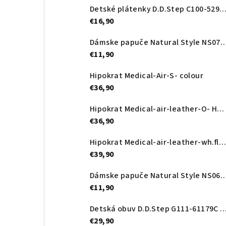
Detské plátenky D.D.Step C100-52989A Royal
€16,90
Dámske papuče Natural Style NS
€11,90
Hipokrat Medical-Air-S- colour
€36,90
Hipokrat Medical-air-leather-O- Heart
€36,90
Hipokrat Medical-air-leather-wh.flower
€39,90
Dámske papuče Natural Style N
€11,90
Detská obuv D.D.Step G111-61179C Ro
€29,90