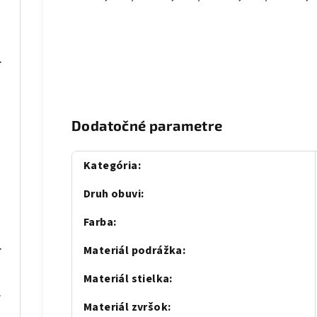
 blue
075 sivé
Dodatočné parametre
Kategória
:
Druh obuvi
:
Farba
:
S068 Béž
Materiál podrážka
:
Materiál stielka
:
se gold
Materiál zvršok
: