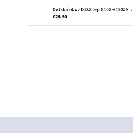
Detská obuv D.D.Step G103-61935A Roy
€29,90
Z