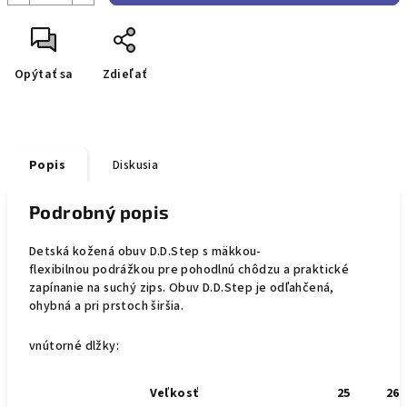
Opýtať sa
Zdieľať
Popis
Diskusia
Podrobný popis
Detská kožená obuv D.D.Step s mäkkou-
flexibilnou
podrážkou pre pohodlnú chôdzu a praktické
zapínanie na suchý zips. Obuv D.D.Step je odľahčená,
ohybná a pri prstoch širšia.
vnútorné dlžky:
Veľkosť
25
26