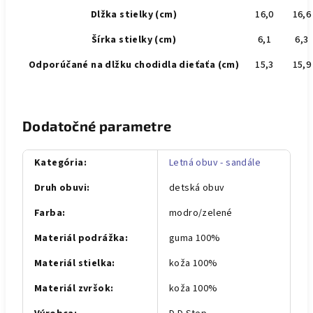
Dlžka stielky (cm)
16,0
16,6
Šírka stielky (cm)
6,1
6,3
Odporúčané na dlžku chodidla dieťaťa (cm)
15,3
15,9
Dodatočné parametre
Kategória
:
Letná obuv - sandále
Druh obuvi
:
detská obuv
Farba
:
modro/zelené
Materiál podrážka
:
guma 100%
Materiál stielka
:
koža 100%
Materiál zvršok
:
koža 100%