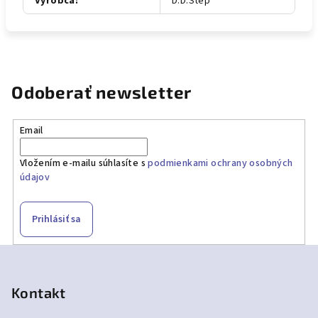
Výrobca
:
D.D.Step
Odoberať newsletter
Email
Vložením e-mailu súhlasíte s
podmienkami ochrany osobných
údajov
Prihlásiť sa
Z
á
p
Kontakt
ä