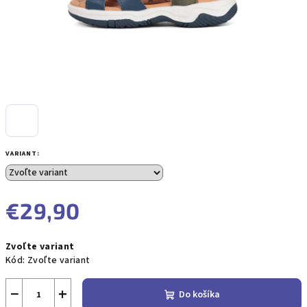
VARIANT:
€29,90
Jednotková
Zvoľte variant
cena:
Kód:
Zvoľte variant
−
+
Do košíka