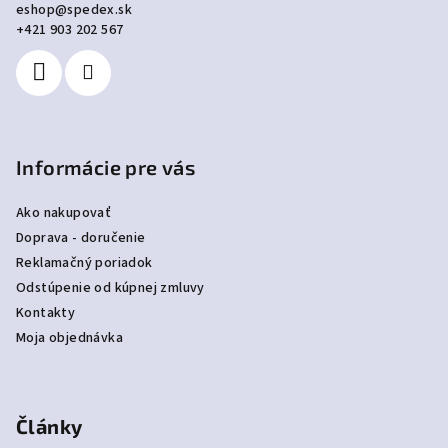
eshop
@
spedex.sk
t
+421 903 202 567
i
e
Informácie pre vás
Ako nakupovať
Doprava - doručenie
Reklamačný poriadok
Odstúpenie od kúpnej zmluvy
Kontakty
Moja objednávka
Články