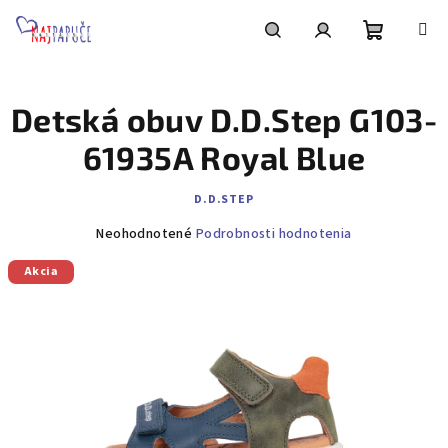
Prejsť
na
obsah
Nákupn
Hľadať
Prihlásenie
Detská obuv D.D.Step G103-
košík
61935A Royal Blue
D.D.STEP
Priemerné
Neohodnotené
Podrobnosti hodnotenia
hodnotenie
Akcia
produktu
je
0,0
z
5
hviezdičiek.