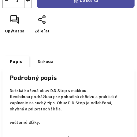
−
+
Do košíka
Opýtať sa
Zdieľať
Popis
Diskusia
Podrobný popis
Detská kožená obuv D.D.Step s mäkkou-
flexibilnou
podrážkou pre pohodlnú chôdzu a praktické
zapínanie na suchý zips. Obuv D.D.Step je odľahčená,
ohybná a pri prstoch širšia.
vnútorné dlžky: