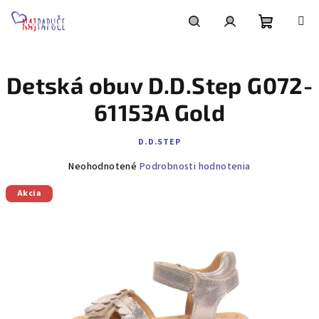
Prejsť
na
obsah
Nákupn
Hľadať
Prihlásenie
Detská obuv D.D.Step G072-
košík
61153A Gold
D.D.STEP
Priemerné
Neohodnotené
Podrobnosti hodnotenia
hodnotenie
Akcia
produktu
je
0,0
z
5
hviezdičiek.