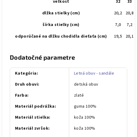
veľkosť
32
33
dlžka stielky (cm)
20,2
20,8
šírka stielky (cm)
7,0
7,2
odporúčané na dlžku chodidla dieťaťa (cm)
19,5
20,1
Dodatočné parametre
Kategória
:
Letná obuv - sandále
Druh obuvi
:
detská obuv
Farba
:
zlaté
Materiál podrážka
:
guma 100%
Materiál stielka
:
koža 100%
Materiál zvršok
:
koža 100%