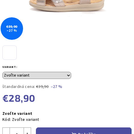
€39,90
–27 %
VARIANT:
štandardná cena:
€39,90
–27 %
€28,90
Jednotková
Zvoľte variant
cena:
Kód:
Zvoľte variant