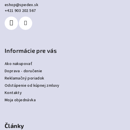
ä
eshop
@
spedex.sk
t
+421 903 202 567
i
e
Informácie pre vás
Ako nakupovať
Doprava - doručenie
Reklamačný poriadok
Odstúpenie od kúpnej zmluvy
Kontakty
Moja objednávka
Články