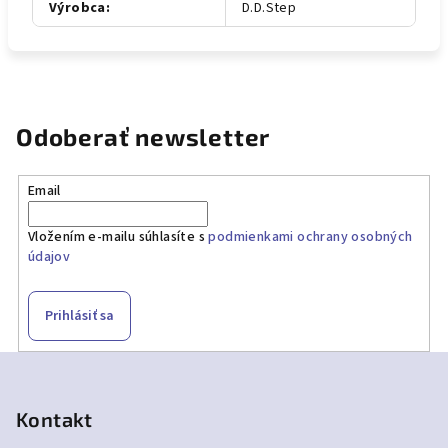
Výrobca
:
D.D.Step
Odoberať newsletter
Email
Vložením e-mailu súhlasíte s
podmienkami ochrany osobných
údajov
Prihlásiť sa
Z
á
p
Kontakt