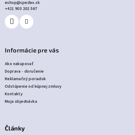
eshop
@
spedex.sk
t
+421 903 202 567
i
e
Informácie pre vás
Ako nakupovať
Doprava - doručenie
Reklamačný poriadok
Odstúpenie od kúpnej zmluvy
Kontakty
Moja objednávka
Články