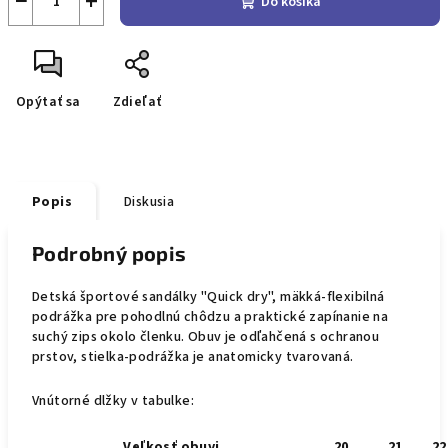
−
+
Do košíka
Opýtať sa
Zdieľať
Popis
Diskusia
Podrobný popis
Detská športové sandálky "Quick dry", mäkká-flexibilná
podrážka pre pohodlnú chôdzu a praktické zapínanie na
suchý zips okolo členku. Obuv je odľahčená s ochranou
prstov, stielka-podrážka je anatomicky tvarovaná.
Vnútorné dlžky v tabulke:
Veľkosť obuvi
20
21
22