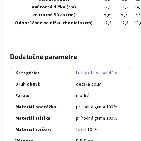
Vnútorná dlžka (cm)
12,9
13,5
14,
Vnútorná šírka (cm)
5,6
5,7
5,
Odporúčané na dlžku chodidla (cm)
12,2
12,8
13,
Dodatočné parametre
Kategória
:
Letná obuv - sandále
Druh obuvi
:
detská obuv
Farba
:
modré
Materiál podrážka
:
prírodná guma 100%
Materiál stielka
:
prírodná guma 100%
Materiál zvršok
:
textil 100%