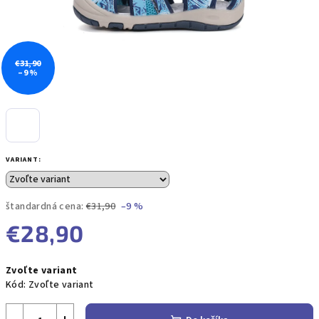
€31,90
–9 %
VARIANT:
štandardná cena:
€31,90
–9 %
€28,90
Jednotková
Zvoľte variant
cena:
Kód:
Zvoľte variant