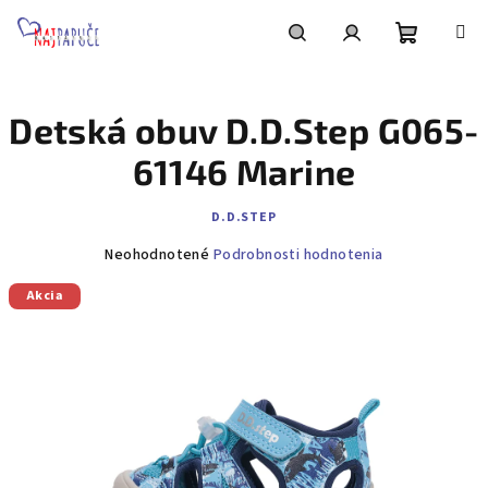
Prejsť
na
obsah
Nákupn
Hľadať
Prihlásenie
Detská obuv D.D.Step G065-
košík
61146 Marine
D.D.STEP
Priemerné
Neohodnotené
Podrobnosti hodnotenia
hodnotenie
Akcia
produktu
je
0,0
z
5
hviezdičiek.