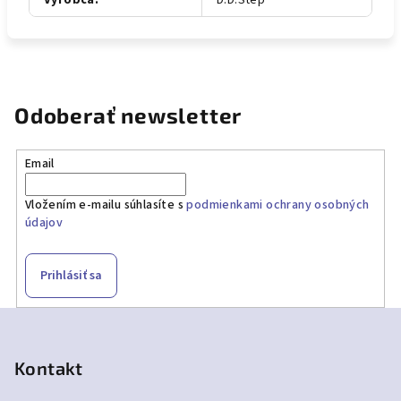
Výrobca
:
D.D.Step
Odoberať newsletter
Email
Vložením e-mailu súhlasíte s
podmienkami ochrany osobných
údajov
Prihlásiť sa
Z
á
p
Kontakt
ä