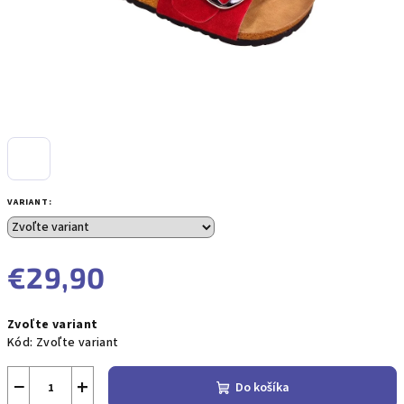
VARIANT:
€29,90
Jednotková
Zvoľte variant
cena:
Kód:
Zvoľte variant
−
+
Do košíka