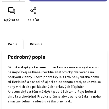
Opýtať sa
Zdieľať
Popis
Diskusia
Podrobný popis
Dámske šľapky s
koženou prackou
a s mäkkou výstelkou z
nešmykľavej netkanej textílie anatomicky tvarované na
podporu klenby. Jadro podrážky je z EVA peny vďaka čomu
sú flexibilné a pohodlné aj pri celodennom státí, neunavia sa
nohy v nich ako pri klasických korkových šľapkách.
Anatomický systém mäkkých podrážok zmierňuje bolesti
chrbta a chodidiel. Pracka je širšia aby pevne držala na nohe
a nastaviteľná na ideálnu výšku priehlavku.