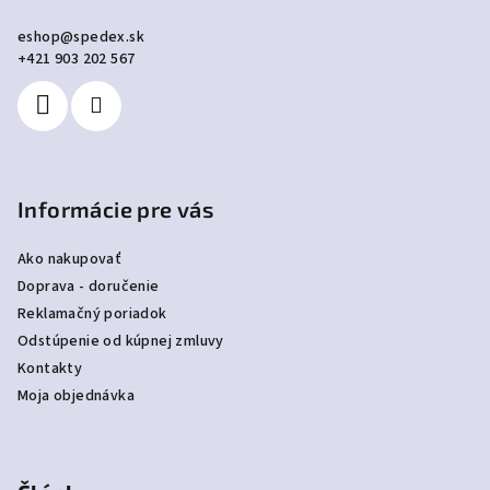
ä
eshop
@
spedex.sk
t
+421 903 202 567
i
e
Informácie pre vás
Ako nakupovať
Doprava - doručenie
Reklamačný poriadok
Odstúpenie od kúpnej zmluvy
Kontakty
Moja objednávka