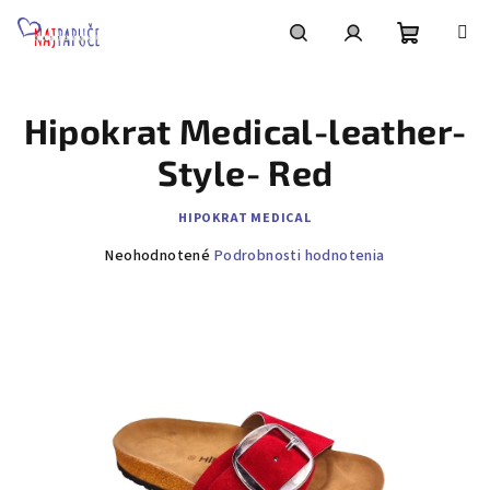
Prejsť
na
obsah
Nákupn
Hľadať
Prihlásenie
Hipokrat Medical-leather-
košík
Style- Red
HIPOKRAT MEDICAL
Priemerné
Neohodnotené
Podrobnosti hodnotenia
hodnotenie
produktu
je
0,0
z
5
hviezdičiek.