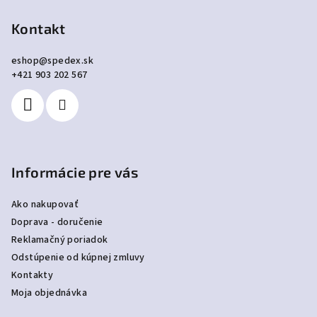
á
p
Kontakt
ä
eshop
@
spedex.sk
t
+421 903 202 567
i
e
Informácie pre vás
Ako nakupovať
Doprava - doručenie
Reklamačný poriadok
Odstúpenie od kúpnej zmluvy
Kontakty
Moja objednávka