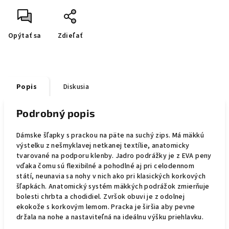
Opýtať sa
Zdieľať
Popis
Diskusia
Podrobný popis
Dámske šľapky s prackou na päte na suchý zips. Má mäkkú
výstelku z nešmyklavej netkanej textílie, anatomicky
tvarované na podporu klenby. Jadro podrážky je z EVA peny
vďaka čomu sú flexibilné a pohodlné aj pri celodennom
státí, neunavia sa nohy v nich ako pri klasických korkových
šľapkách. Anatomický systém mäkkých podrážok zmierňuje
bolesti chrbta a chodidiel. Zvršok obuvi je z odolnej
ekokože s korkovým lemom. Pracka je širšia aby pevne
držala na nohe a nastaviteľná na ideálnu výšku priehlavku.