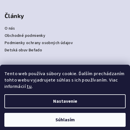
Články
O nás
Obchodné podmienky
Podmienky ochrany osobných údajov
Detská obuv Befado
Tento web používa súbory cookie. Ďalším prechádzaním
Prijímame online platby
tohto webu vyjadrujete súhlas s ich používaním. Viac
informácií
tu
.
Nastavenie
Copyright 2026
NAJPAPUČE
. Všetky práva vyhradené.
Súhlasím
Vytvoril Shoptet
|
e_
minds