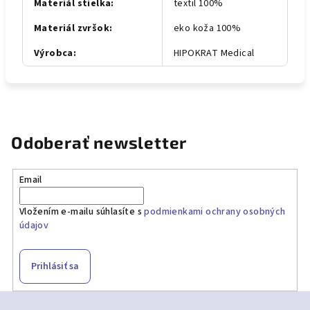
Materiál stielka
:
textil 100%
Materiál zvršok
:
eko koža 100%
Výrobca
:
HIPOKRAT Medical
Odoberať newsletter
Email
Vložením e-mailu súhlasíte s
podmienkami ochrany osobných
údajov
Prihlásiť sa
Z