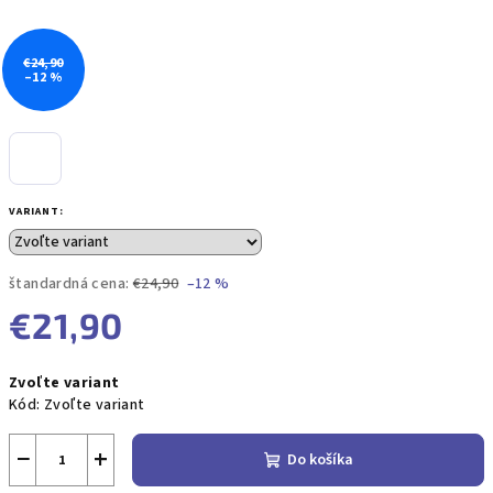
€24,90
–12 %
VARIANT:
štandardná cena:
€24,90
–12 %
€21,90
Jednotková
Zvoľte variant
cena:
Kód:
Zvoľte variant
−
+
Do košíka