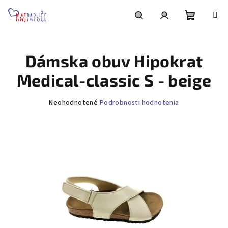
Prejsť
na
obsah
Nákupn
Hľadať
Prihlásenie
Dámska obuv Hipokrat
košík
Medical-classic S - beige
Priemerné
Neohodnotené
Podrobnosti hodnotenia
hodnotenie
produktu
je
0,0
z
5
hviezdičiek.