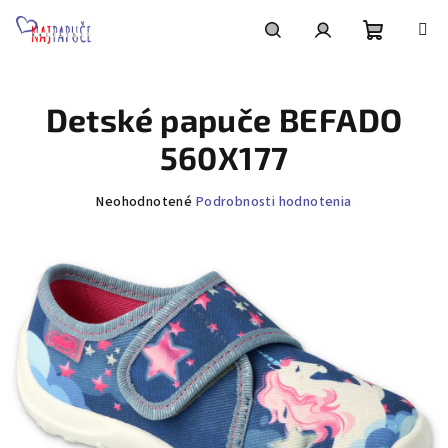
Prejsť
na
obsah
Nákupn
Hľadať
Prihlásenie
Detské papuče BEFADO
košík
560X177
Priemerné
Neohodnotené
Podrobnosti hodnotenia
hodnotenie
produktu
je
0,0
z
5
hviezdičiek.