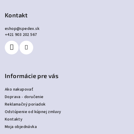
á
p
Kontakt
ä
eshop
@
spedex.sk
t
+421 903 202 567
i
e
Informácie pre vás
Ako nakupovať
Doprava - doručenie
Reklamačný poriadok
Odstúpenie od kúpnej zmluvy
Kontakty
Moja objednávka