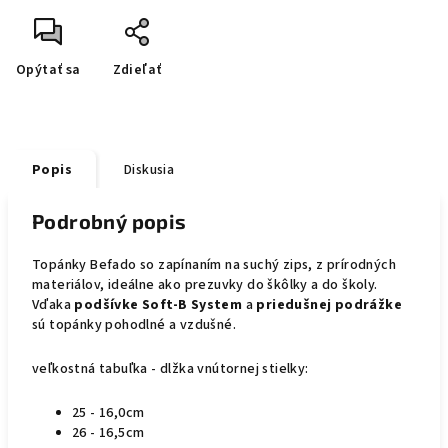
Opýtať sa
Zdieľať
Popis
Diskusia
Podrobný popis
Topánky Befado so zapínaním na suchý zips, z prírodných
materiálov, ideálne ako prezuvky do škôlky a do školy.
Vďaka
podšívke Soft-B System
a
priedušnej podrážke
sú topánky pohodlné a vzdušné.
veľkostná tabuľka - dlžka vnútornej stielky:
25 - 16,0cm
26 - 16,5cm