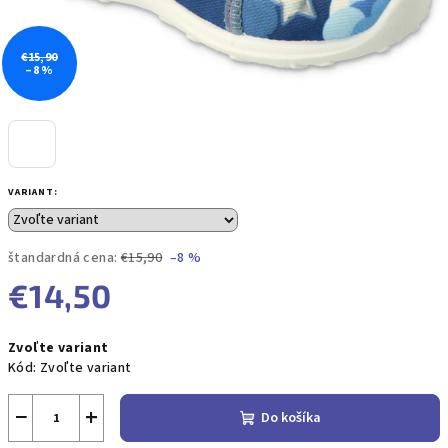
€15,90
–8 %
VARIANT:
štandardná cena:
€15,90
–8 %
€14,50
Jednotková
Zvoľte variant
cena:
Kód:
Zvoľte variant
−
+
Do košíka