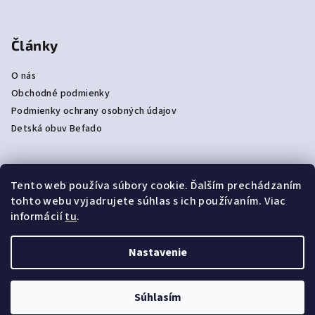
Články
O nás
Obchodné podmienky
Podmienky ochrany osobných údajov
Detská obuv Befado
Tento web používa súbory cookie. Ďalším prechádzaním
Prijímame online platby
tohto webu vyjadrujete súhlas s ich používaním. Viac
informácií
tu
.
Nastavenie
Copyright 2026
NAJPAPUČE
. Všetky práva vyhradené.
Súhlasím
Vytvoril Shoptet
|
e_
minds