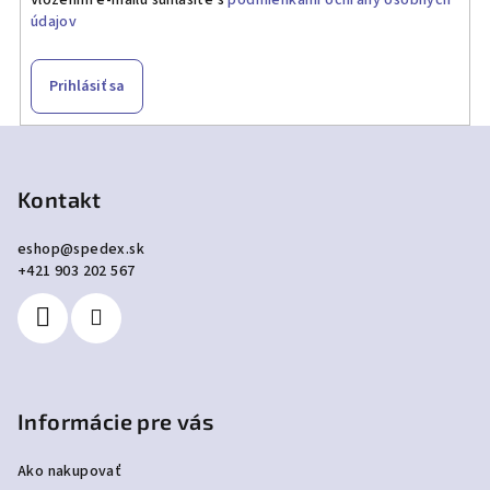
údajov
Prihlásiť sa
Z
á
p
Kontakt
ä
eshop
@
spedex.sk
t
+421 903 202 567
i
e
Informácie pre vás
Ako nakupovať