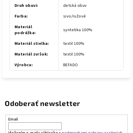
Druh obuvi
:
detská obuv
Farba
:
sivo/ružové
Materiál
syntetika 100%
podrážka
:
Materiál stielka
:
textil 100%
Materiál zvršok
:
textil 100%
Výrobca
:
BEFADO
Odoberať newsletter
Email
Vložením e-mailu súhlasíte s
podmienkami ochrany osobných