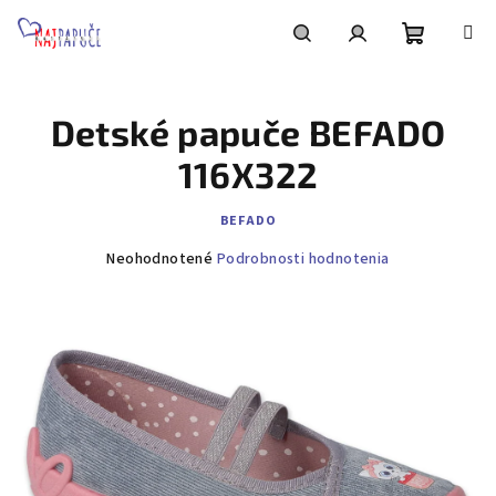
Prejsť
na
obsah
Nákupn
Hľadať
Prihlásenie
Detské papuče BEFADO
košík
116X322
BEFADO
Priemerné
Neohodnotené
Podrobnosti hodnotenia
hodnotenie
produktu
je
0,0
z
5
hviezdičiek.