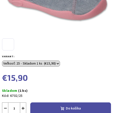
VARIANT:
€15,90
Jednotková
Skladom
(1 ks)
cena:
Kód:
6702/25
−
+
Do košíka