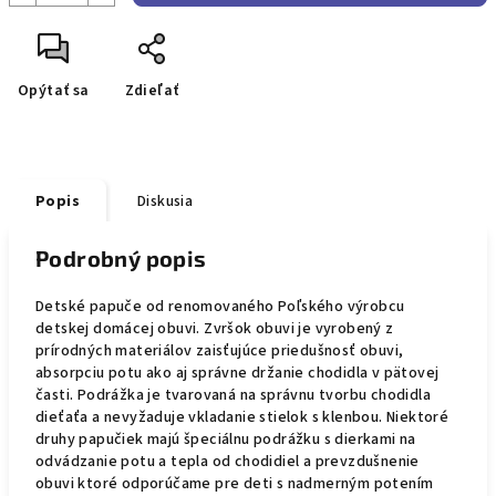
Opýtať sa
Zdieľať
Popis
Diskusia
Podrobný popis
Detské papuče od renomovaného Poľského výrobcu
detskej domácej obuvi. Zvršok obuvi je vyrobený z
prírodných materiálov zaisťujúce priedušnosť obuvi,
absorpciu potu ako aj správne držanie chodidla v pätovej
časti. Podrážka je tvarovaná na správnu tvorbu chodidla
dieťaťa a nevyžaduje vkladanie stielok s klenbou. Niektoré
druhy papučiek majú špeciálnu podrážku s dierkami na
odvádzanie potu a tepla od chodidiel a prevzdušnenie
obuvi ktoré odporúčame pre deti s nadmerným potením