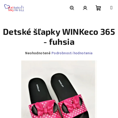
Prejsť
na
obsah
Nákupn
Hľadať
Prihlásenie
Detské šľapky WINKeco 365
košík
- fuhsia
Priemerné
Neohodnotené
Podrobnosti hodnotenia
hodnotenie
produktu
je
0,0
z
5
hviezdičiek.