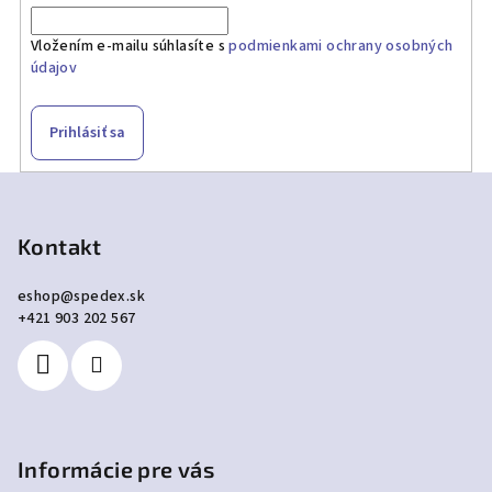
Vložením e-mailu súhlasíte s
podmienkami ochrany osobných
údajov
Prihlásiť sa
Z
á
p
Kontakt
ä
eshop
@
spedex.sk
t
+421 903 202 567
i
e
Informácie pre vás