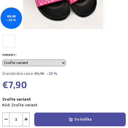
€9,90
–20 %
VARIANT:
štandardná cena:
€9,90
–20 %
€7,90
Jednotková
Zvoľte variant
cena:
Kód:
Zvoľte variant
−
+
Do košíka