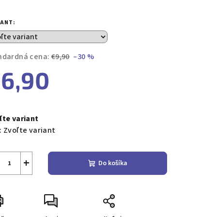
notenie
duktu
IANT:
ndardná cena:
€9,90
–30 %
6,90
zdičiek.
notková
a:
ľte variant
:
Zvoľte variant
+
Do košíka