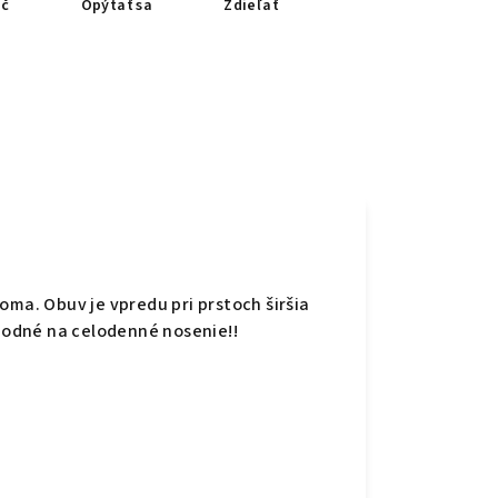
ač
Opýtať sa
Zdieľať
oma. Obuv je vpredu pri prstoch širšia
vhodné na celodenné nosenie!!