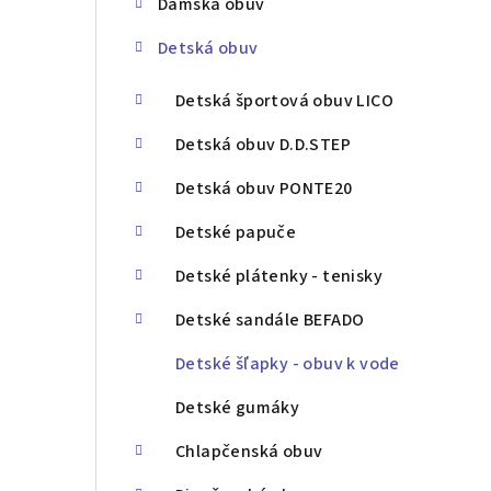
Dámska obuv
ý
Detská obuv
p
a
Detská športová obuv LICO
n
Detská obuv D.D.STEP
e
Detská obuv PONTE20
l
Detské papuče
Detské plátenky - tenisky
Detské sandále BEFADO
Detské šľapky - obuv k vode
Detské gumáky
Chlapčenská obuv