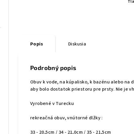
Tl
Popis
Diskusia
Podrobný popis
Obuv k vode, na kúpalisko, k bazénu alebo na d
aby bolo dostatok priestoru pre prsty. Nie je 
Vyrobené v Turecku
rekreačná obuv, vnútorné dlžky :
33 - 20,5cm / 34 - 21,0cm / 35 - 21,5cm