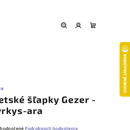
Hľadať
Prihlásenie
Nákupný
košík
ER
etské šľapky Gezer -
yrkys-ara
emerné
hodnotené
Podrobnosti hodnotenia