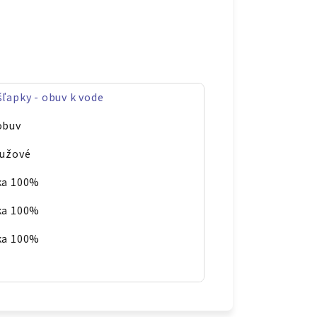
šľapky - obuv k vode
obuv
ružové
ka 100%
ka 100%
ka 100%