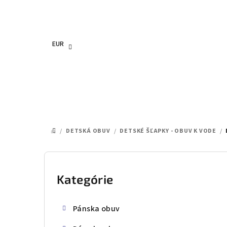
Prejsť
na
obsah
EUR
/
DETSKÁ OBUV
/
DETSKÉ ŠĽAPKY - OBUV K VODE
/
DOMOV
B
o
Kategórie
Preskočiť
kategórie
č
Pánska obuv
n