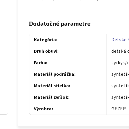
se gold
Dodatočné parametre
Kategória
:
Detské 
al Blue
Druh obuvi
:
detská 
Farba
:
tyrkys/
Materiál podrážka
:
synteti
C Gold
Materiál stielka
:
synteti
Materiál zvršok
:
synteti
al blue
Výrobca
:
GEZER