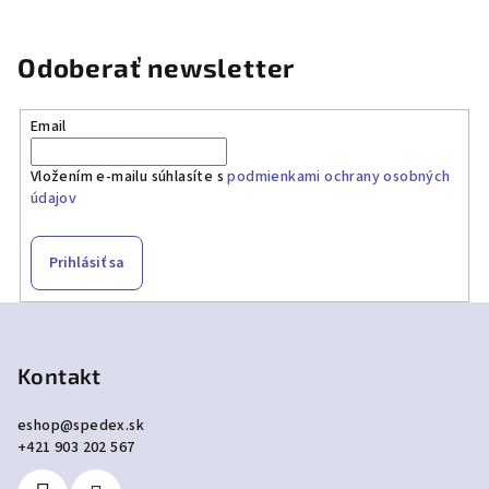
Odoberať newsletter
Email
Vložením e-mailu súhlasíte s
podmienkami ochrany osobných
údajov
Prihlásiť sa
Z
á
p
Kontakt
ä
eshop
@
spedex.sk
t
+421 903 202 567
i