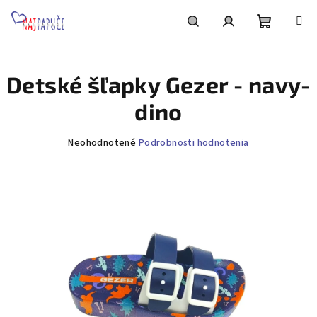
Prejsť
na
obsah
Nákupn
Hľadať
Prihlásenie
Detské šľapky Gezer - navy-
košík
dino
Priemerné
Neohodnotené
Podrobnosti hodnotenia
hodnotenie
produktu
je
0,0
z
5
hviezdičiek.