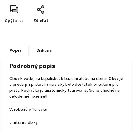
Opýtať sa
Zdieľať
Popis
Diskusia
Podrobný popis
Obuv k vode, na kúpalisko, k bazénu alebo na doma. Obuv je
v predu pri prstoch širšia aby bolo dostatok priestoru pre
prsty. Podrážka je anatomicky tvarovaná. Nie je vhodné na
celodenné nosenie!!
Vyrobené v Turecku
vnútorné dlžky :