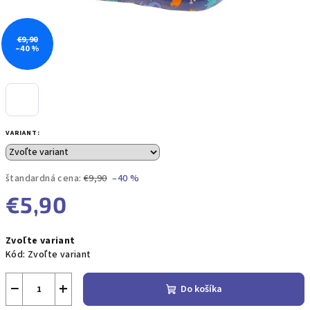
€9,90
–40 %
VARIANT:
štandardná cena:
€9,90
–40 %
€5,90
Jednotková
Zvoľte variant
cena:
Kód:
Zvoľte variant
−
+
Do košíka