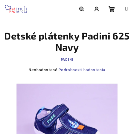
Prejsť
na
obsah
Nákupn
Hľadať
Prihlásenie
Detské plátenky Padini 625
košík
Navy
PADINI
Priemerné
Neohodnotené
Podrobnosti hodnotenia
hodnotenie
produktu
je
0,0
z
5
hviezdičiek.