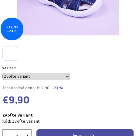
€12,90
–23 %
VARIANT:
štandardná cena:
€12,90
–23 %
€9,90
Jednotková
Zvoľte variant
cena:
Kód:
Zvoľte variant