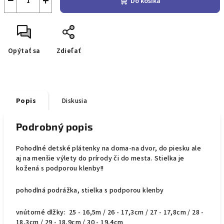
−
+
Do košíka
Opýtať sa
Zdieľať
Popis
Diskusia
Podrobný popis
Pohodlné detské plátenky na doma-na dvor, do piesku ale
aj na menšie výlety do prírody či do mesta. Stielka je
kožená s podporou klenby!!
pohodlná podrážka, stielka s podporou klenby
vnútorné dlžky: 25 - 16,5m / 26 - 17,3cm / 27 - 17,8cm / 28 -
18,3cm / 29 - 18,9cm / 30 - 19,4cm