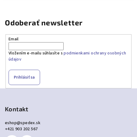
Odoberať newsletter
Email
Vložením e-mailu súhlasíte s
podmienkami ochrany osobných
údajov
Prihlásiť sa
Z
á
p
Kontakt
ä
eshop
@
spedex.sk
t
+421 903 202 567
i